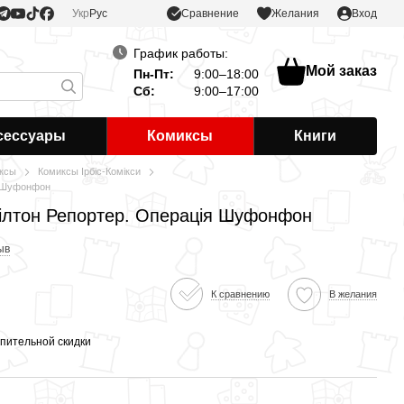
Сравнение
Укр
Рус
Желания
Вход
График работы:
Мой заказ
Пн-Пт:
9:00–18:00
Сб:
9:00–17:00
сессуары
Комиксы
Книги
ксы
Комиксы Ірбіс-Комікси
я Шуфонфон
ілтон Репортер. Операція Шуфонфон
ыв
К сравнению
В желания
пительной скидки