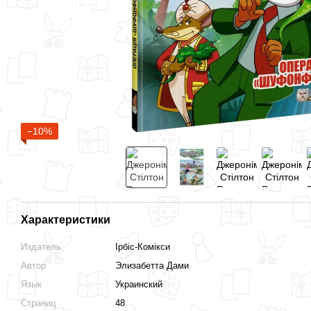
−10%
Характеристики
Издатель
Ірбіс-Комікси
Автор
Элизабетта Дами
Язык
Украинский
Страниц
48