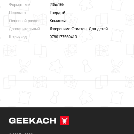
Формат, мм
235х165
Переплет
Твердый
Основной раздел
Комиксы
Дополнительный
Джеронимо Стилтон, Для детей
Штрихкод
9786177569410