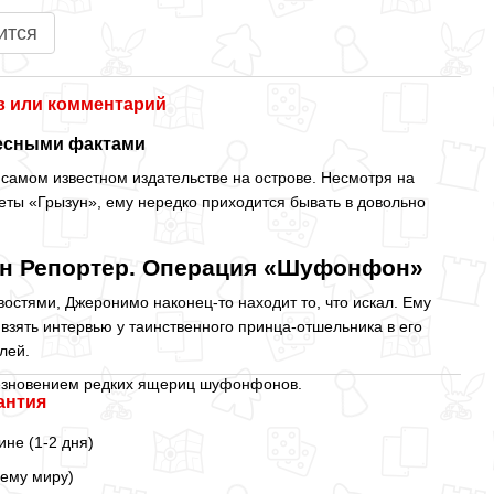
ится
 или комментарий
ресными фактами
самом известном издательстве на острове. Несмотря на
ты «Грызун», ему нередко приходится бывать в довольно
н Репортер. Операция «Шуфонфон»
остями, Джеронимо наконец-то находит то, что искал. Ему
взять интервью у таинственного принца-отшельника в его
лей.
чезновением редких ящериц шуфонфонов.
антия
ине (1-2 дня)
сему миру)