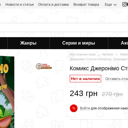
ы
Новости и статьи
Оплата и доставка
Возврат товара
Еще
Жанры
Серии и миры
Ак
Настольные игры
Каталог
Коми
Джеронімо Стілтон Репортер. Операці
Комикс Джеронімо Ст
Нет в наличии
Оставить отз
243 грн
270 грн
Войти
для отображения нако
%