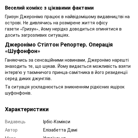
Веселий комікс з цікавими фактами
Гризун Джеронімо працює в найвідомішому видавництві на
острові. Не дивлячись на розмірене життя офісу
газети «Гризун», йому нерідко доводиться опинятися в
досить загрозливих ситуаціях.
Джеронімо Стілтон Репортер. Операція
«Шуфонфон»
Ганяючись за сенсаційними новинами, Джеронімо нарешті
знаходить те, що шукав. Йому видається можливість взяти
інтерв'ю у таємничого принца-самітника в його резиденції
серед диких джунглів.
Та ситуація ускладнюється зникненням рідкісних ящірок
шуфонфонів.
Характеристики
Видавець
Ірбіс-Комікси
Автор
Елізабетта Дамі