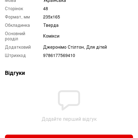
Мова
Українська
Сторінок
48
Формат, мм
235х165
Обкладинка
Тверда
Основний
Комікси
розділ
Додатковий
Джеронімо Стілтон, Для дітей
Штрихкод
9786177569410
Відгуки
Додайте перший відгук