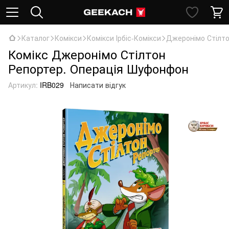
Каталог
Комікси
Комікси Ірбіс-Комікси
Джеронімо Стілт
Комікс Джеронімо Стілтон
Репортер. Операція Шуфонфон
Артикул:
IRB029
Написати відгук