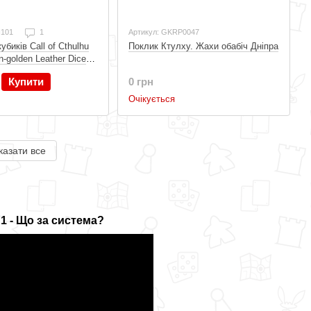
H101
1
Артикул: GKRP0047
Поклик Ктулху. Жахи обабіч Дніпра
убиків Call of Cthulhu
n-golden Leather Dice
0 грн
Купити
Очікується
казати все
 1 - Що за система?