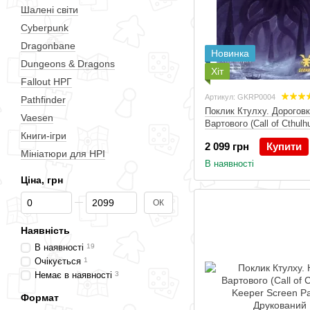
Шалені світи
Cyberpunk
Dragonbane
Новинка
Dungeons & Dragons
Хіт
Fallout НРГ
Артикул: GKRP0004
Pathfinder
Поклик Ктулху. Дороговк
Vaesen
Вартового (Call of Cthulh
Книги-ігри
Rulebook), Друкований
2 099 грн
Купити
Мініатюри для НРІ
В наявності
Ціна, грн
Від Ціна, грн
До Ціна, грн
ОК
Наявність
В наявності
19
Очікується
1
Немає в наявності
3
Формат