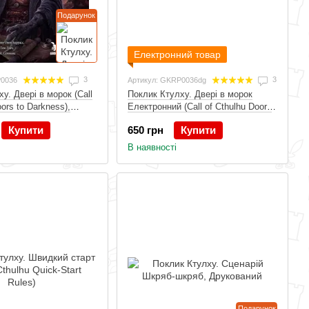
Подарунок
Електронний товар
3
3
P0036
Артикул: GKRP0036dg
у. Двері в морок (Call
Поклик Ктулху. Двері в морок
oors to Darkness),
Електронний (Call of Cthulhu Doors
to Darkness)
Купити
650 грн
Купити
В наявності
Подарунок