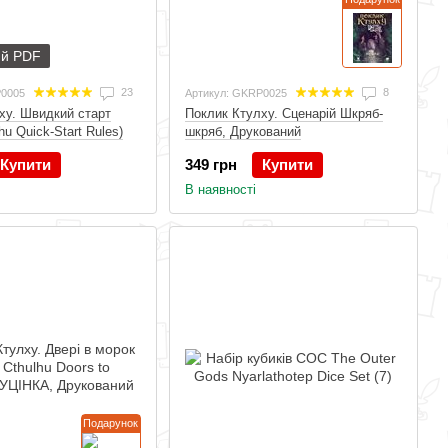
ий PDF
23
8
P0005
Артикул: GKRP0025
ху. Швидкий старт
Поклик Ктулху. Сценарій Шкряб-
lhu Quick-Start Rules)
шкряб, Друкований
Купити
349 грн
Купити
В наявності
Подарунок