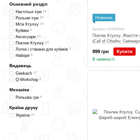
Основний розділ
Настільні ігри
16
Новинка
Рольові ігри
16
Міти Ктулху
16
Артикул: GKRP0045
Кубики
5
Поклик Ктулху. Жахіття
Аксесуари
10
(Call of Cthulhu: Gateways
Поклик Ктулху
23
Друкований
Лотки і стакани для кубиків
1
899 грн
Купити
Набори
5
В наявності
Видавець
Geekach
17
Q-Workshop
6
Механіки
Рольова гра
6
Країна друку
Україна
10