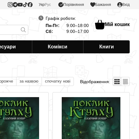
Порівняння
Укр
Рус
Бажання
Вхід
Графік роботи:
Мій кошик
Пн-Пт:
9:00–18:00
Сб:
9:00–17:00
есуари
Комікси
Книги
дорожче
за назвою
спочатку нові
Відображення: