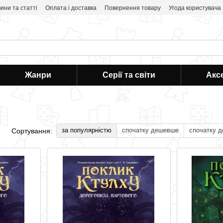
ини та статті
Оплата і доставка
Повернення товару
Угода користувача
Жанри
Серії та світи
Акс
за популярністю
спочатку дешевше
спочатку 
Сортування: