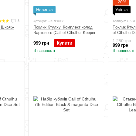
−20%
Новинка
Уцінка
3
Артикул: GKRP0038
Артикул: GKR
 Шкряб-
Поклик Ктулху. Комплект колод
Поклик Ктулх
Вартового (Call of Cthulhu: Keeper
of Cthulhu D
Decks - 2nd Edition)
УЦІНКА, Др
1 250 грн
999 грн
Купити
999 грн
В наявності
В наявності