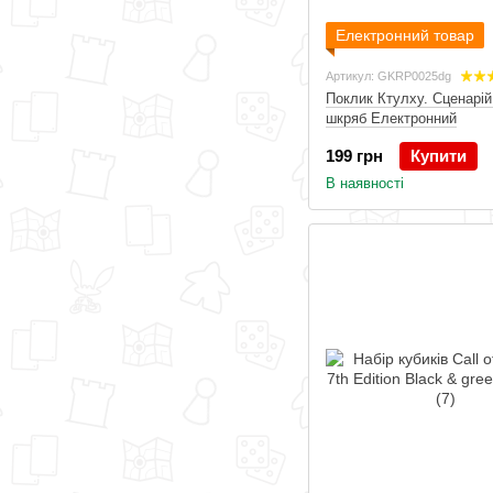
Електронний товар
Артикул: GKRP0025dg
Поклик Ктулху. Сценарій
шкряб Електронний
199 грн
Купити
В наявності