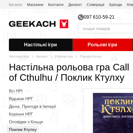
Перейти до основного контенту
Каталог
Магазини
Контакти
Дисконт
Співпраця
Бренди
Нов
Публічна оферта
097 610-59-21
Настільні ігри
Рольові ігри
Настільні ігри
Каталог
Рольові ігри
Поклик Ктулху
Настільна рольова гра Call
of Cthulhu / Поклик Ктулху
Всі НРІ
Відьмак НРГ
Дюна. Пригоди в Імперії
Коріння НРГ
Оповідки з Кільця
Поклик Ктулху