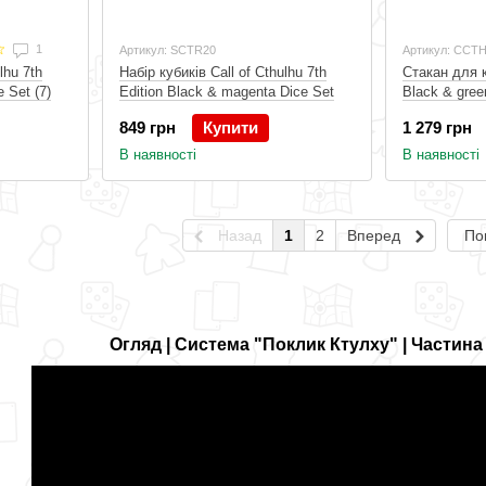
1
Артикул: SCTR20
Артикул: CCT
lhu 7th
Набір кубиків Call of Cthulhu 7th
Стакан для к
e Set (7)
Edition Black & magenta Dice Set
Black & gree
Cup
849 грн
Купити
1 279 грн
В наявності
В наявності
Назад
1
2
Вперед
По
Огляд | Система "Поклик Ктулху" | Частина