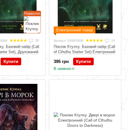
Подарунок
Електронний товар
39
14
P0008
Артикул: GKRP0008
у. Базовий набір (Call
Поклик Ктулху. Базовий набір (Call
tarter Set), Друкований
of Cthulhu Starter Set) Електронний
Купити
395 грн
Купити
В наявності