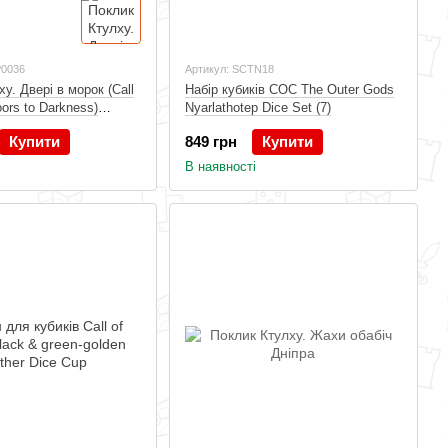
P0036
Артикул: SCTN18
у. Двері в морок (Call
Набір кубиків COC The Outer Gods
oors to Darkness)
Nyarlathotep Dice Set (7)
укований
Купити
849 грн
Купити
В наявності