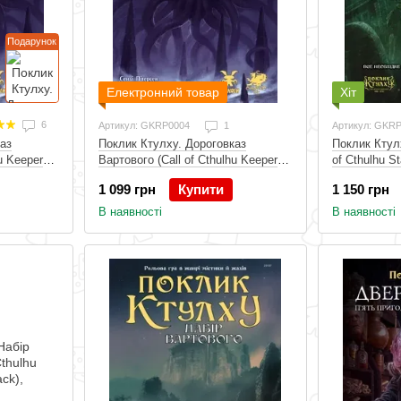
Подарунок
Електронний товар
Хіт
6
Артикул: GKRP0004
1
Артикул: GKR
аз
Поклик Ктулх
Поклик Ктулху. Дороговказ
u Keeper
of Cthulhu S
Вартового (Call of Cthulhu Keeper
Rulebook) Електронний
1 150 грн
1 099 грн
Купити
В наявності
В наявності