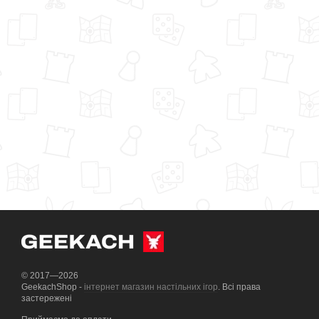
© 2017—2026
GeekachShop -
інтернет магазин настільних ігор
. Всі права
застережені