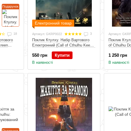
Подарунок
Електронний товар
18
3
Артикул: GKRP0022
Артикул: GKR
ртового
Поклик Ктулху. Набір Вартового
Поклик Ктулх
creen
Електронний (Call of Cthulhu Keeper
of Cthulhu D
Screen Pack), Електронний
Друкований
550 грн
Купити
1 250 грн
В наявності
В наявності
Подарунок