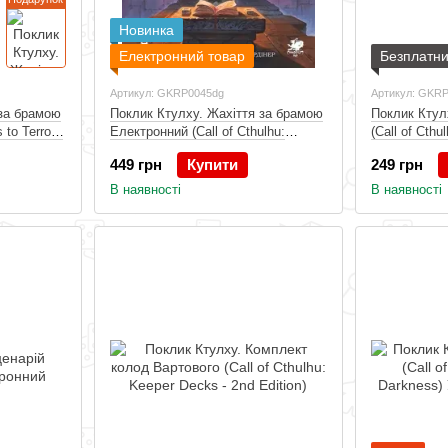
Новинка
Електронний товар
Безплатн
Артикул: GKRP0045dg
Артикул: GKR
 за брамою
Поклик Ктулху. Жахіття за брамою
Поклик Ктул
 to Terror),
Електронний (Call of Cthulhu:
(Call of Cthu
Gateways to Terror)
449 грн
Купити
249 грн
В наявності
В наявності