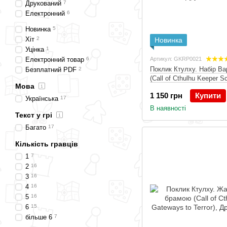
Друкований
7
Електронний
6
Новинка
5
Хіт
2
Новинка
Уцінка
1
Електронний товар
6
Артикул: GKRP0021
Поклик Ктулху. Набір Ва
Безплатний PDF
2
(Call of Cthulhu Keeper S
Мова
Pack), Друкований
1 150 грн
Купити
Українська
17
В наявності
Текст у грі
Багато
17
Кількість гравців
1
7
2
16
3
16
4
16
5
16
6
15
більше 6
7