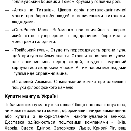
голлівудський бойовик з Томом Крузом у головній ролі.
«Атака на Титанів». Цікава серія постапокаліптичної
манги про боротьбу людей з величезними титанами-
людоїдами.
«One-Punch Man». Веб-манга про звичайного клерка,
який став супергероєм і відправився боротися з
монстрами і злодіями.
«Токійський гуль». Студенту пересаджують органи гуля,
щоб врятувати йому життя. Ставши наполовину гулем,
але залишившись серед людей, студент змушений
харчуватися людським м'ясом. А тим часом між людьми
і гулямі йде справжня війна.
«Сталевий Алхімік». Стімпанковий комікс про алхіміків і
пошуки філософського каменю.
Купити мангу в Україні
Побачили цікаву мангу в каталозі? Якщо вас влаштовує ціна,
ви можете замовити комікс, оформивши швидке замовлення
або купити з використанням накопичувальної знижки.
Доставка здійснюється поштовими компаніями - Київ,
Харків, Одеса, Дніпро, Запоріжжя, Львів, Кривий Ріг, ваш