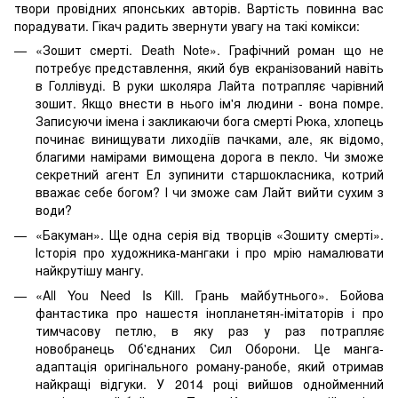
твори провідних японських авторів. Вартість повинна вас
порадувати. Гікач радить звернути увагу на такі комікси:
«Зошит смерті. Death Note». Графічний роман що не
потребує представлення, який був екранізований навіть
в Голлівуді. В руки школяра Лайта потрапляє чарівний
зошит. Якщо внести в нього ім'я людини - вона помре.
Записуючи імена і закликаючи бога смерті Рюка, хлопець
починає винищувати лиходіїв пачками, але, як відомо,
благими намірами вимощена дорога в пекло. Чи зможе
секретний агент Ел зупинити старшокласника, котрий
вважає себе богом? І чи зможе сам Лайт вийти сухим з
води?
«Бакуман». Ще одна серія від творців «Зошиту смерті».
Історія про художника-мангаки і про мрію намалювати
найкрутішу мангу.
«All You Need Is Kill. Грань майбутнього». Бойова
фантастика про нашестя інопланетян-імітаторів і про
тимчасову петлю, в яку раз у раз потрапляє
новобранець Об'єднаних Сил Оборони. Це манга-
адаптація оригінального роману-ранобе, який отримав
найкращі відгуки. У 2014 році вийшов однойменний