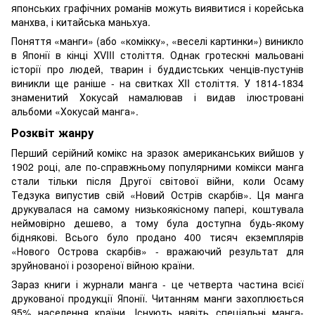
японських графічних романів можуть виявитися і корейська
манхва, і китайська маньхуа.
Поняття «манги» (або «комікку», «веселі картинки») виникло
в Японії в кінці XVIII століття. Однак гротескні мальовані
історії про людей, тварин і буддистських ченців-пустунів
виникли ще раніше - на свитках XII століття. У 1814-1834
знаменитий Хокусай намалював і видав ілюстровані
альбоми «Хокусай манга».
Розквіт жанру
Перший серійний комікс на зразок американських вийшов у
1902 році, але по-справжньому популярними комікси манга
стали тільки після Другої світової війни, коли Осаму
Тедзука випустив свій «Новий Острів скарбів». Ця манга
друкувалася на самому низькоякісному папері, коштувала
неймовірно дешево, а тому була доступна будь-якому
біднякові. Всього було продано 400 тисяч екземплярів
«Нового Острова скарбів» - вражаючий результат для
зруйнованої і розореної війною країни.
Зараз книги і журнали манга - це четверта частина всієї
друкованої продукції Японії. Читанням манги захоплюється
95% населення країни. Існують навіть спеціальні манга-