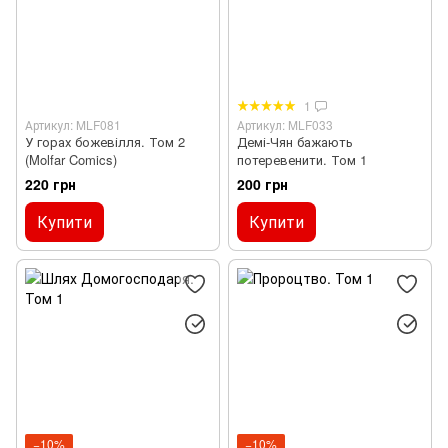
1
Артикул: MLF081
Артикул: MLF033
У горах божевілля. Том 2
Демі-Чян бажають
(Molfar Comics)
потеревенити. Том 1
220 грн
200 грн
Купити
Купити
−10%
−10%