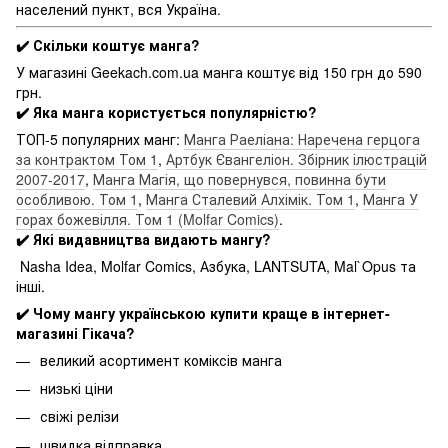
населений пункт, вся Україна.
✔️ Скільки коштує манга?
У магазині Geekach.com.ua манга коштує від 150 грн до 590
грн.
✔️ Яка манга користується популярністю?
ТОП-5 популярних манг:
Манга Раеліана: Наречена герцога
за контрактом Том 1
,
Артбук Євангеліон. Збірник ілюстрацій
2007-2017
,
Манга Магія, що повернувся, повинна бути
особливою. Том 1
,
Манга Сталевий Алхімік. Том 1
,
Манга У
горах божевілля. Том 1 (Molfar Comics)
.
✔️ Які видавництва видають мангу?
Nasha Idea, Molfar Comics, Азбука, LANTSUTA, Mal`Opus та
інші.
✔️ Чому мангу українською купити краще в інтернет-
магазині Гікача?
великий асортимент коміксів манга
низькі ціни
свіжі релізи
швидка відправка