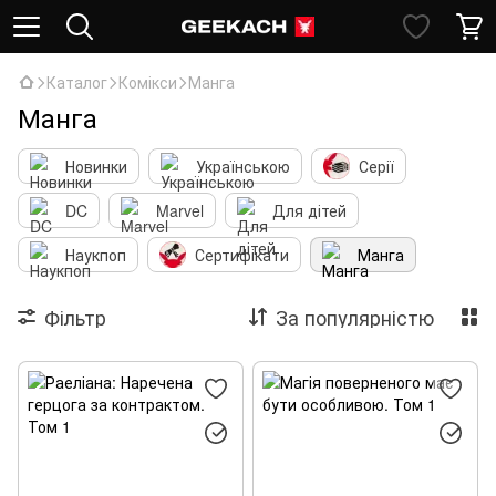
Каталог
Комікси
Манга
Манга
Новинки
Українською
Серії
DC
Marvel
Для дітей
Наукпоп
Сертифікати
Манга
Фільтр
За популярністю