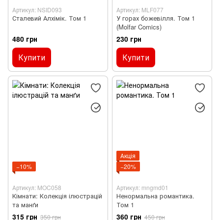
Артикул: NSID093
Артикул: MLF077
Сталевий Алхімік. Том 1
У горах божевілля. Том 1
(Molfar Comics)
480 грн
230 грн
Купити
Купити
Акція
−10%
−20%
Артикул: MOC058
Артикул: mngmd01
Кімнати: Колекція ілюстрацій
Ненормальна романтика.
та манґи
Том 1
315 грн
360 грн
350 грн
450 грн