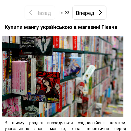
Назад
Вперед
1
з 23
Купити мангу українською в магазині Гікача
В цьому розділі знаходяться східноазійські комікси,
узагальнено звані мангою, хоча теоретично серед