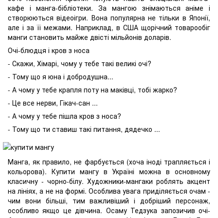
кафе і манга-бібліотеки. За мангою знімаються аніме і
створюються відеоігри. Вона популярна не тільки в Японії,
але і за її межами. Наприклад, в США щорічний товарообіг
манги становить майже двісті мільйонів доларів.
Очі-блюдця і кров з носа
- Скажи, Хімарі, чому у тебе такі великі очі?
- Тому що я юна і добродушна...
- А чому у тебе крапля поту на маківці, тобі жарко?
- Це все нерви, Гікач-сан ...
- А чому у тебе пішла кров з носа?
- Тому що ти ставиш такі питання, дядечко ...
Манга, як правило, не фарбується (хоча іноді трапляється і
кольорова). Купити мангу в Україні можна в основному
класичну - чорно-білу. Художники-мангаки роблять акцент
на лініях, а не на формі. Особлива увага приділяється очам -
чим вони більші, тим важливіший і добріший персонаж,
особливо якщо це дівчина. Осаму Тедзука запозичив очі-