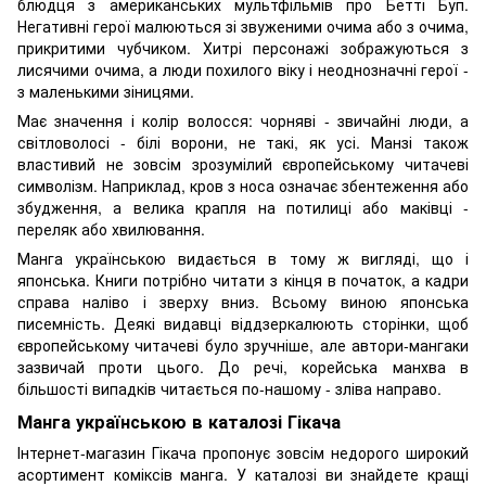
блюдця з американських мультфільмів про Бетті Буп.
Негативні герої малюються зі звуженими очима або з очима,
прикритими чубчиком. Хитрі персонажі зображуються з
лисячими очима, а люди похилого віку і неоднозначні герої -
з маленькими зіницями.
Має значення і колір волосся: чорняві - звичайні люди, а
світловолосі - білі ворони, не такі, як усі. Манзі також
властивий не зовсім зрозумілий європейському читачеві
символізм. Наприклад, кров з носа означає збентеження або
збудження, а велика крапля на потилиці або маківці -
переляк або хвилювання.
Манга українською видається в тому ж вигляді, що і
японська. Книги потрібно читати з кінця в початок, а кадри
справа наліво і зверху вниз. Всьому виною японська
писемність. Деякі видавці віддзеркалюють сторінки, щоб
європейському читачеві було зручніше, але автори-мангаки
зазвичай проти цього. До речі, корейська манхва в
більшості випадків читається по-нашому - зліва направо.
Манга українською в каталозі Гікача
Інтернет-магазин Гікача пропонує зовсім недорого широкий
асортимент коміксів манга. У каталозі ви знайдете кращі