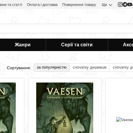
ини та статті
Оплата і доставка
Повернення товару
Ще
Жанри
Серії та світи
Акс
за популярністю
спочатку дешевше
спочатку 
Сортування: