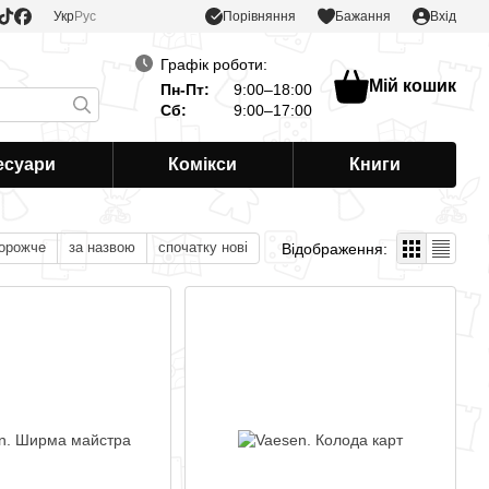
Порівняння
Укр
Рус
Бажання
Вхід
Графік роботи:
Мій кошик
Пн-Пт:
9:00–18:00
Сб:
9:00–17:00
есуари
Комікси
Книги
дорожче
за назвою
спочатку нові
Відображення: