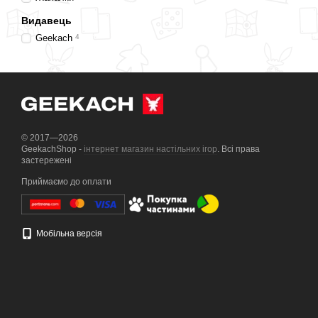
Видавець
Geekach
4
© 2017—2026
GeekachShop -
інтернет магазин настільних ігор
. Всі права
застережені
Приймаємо до оплати
Мобільна версія