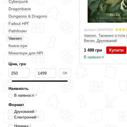
Cyberpunk
Dragonbane
Dungeons & Dragons
Fallout НРГ
Артикул: GKRP0020
Pathfinder
Vaesen. Таємничі істоти п
Vaesen
Весен, Друкований
Книги-ігри
1 499 грн
Купити
Мініатюри для НРІ
В наявності
Ціна, грн
Від Ціна, грн
До Ціна, грн
ОК
Наявність
В наявності
4
Формат
Друкований
1
Електронний
1
Новинка
2