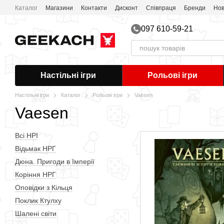
Перейти до основного контенту
Каталог
Магазини
Контакти
Дисконт
Співпраця
Бренди
Нов
097 610-59-21
Настільні ігри
Рольові ігри
Настільні ігри
Каталог
Рольові ігри
Vaesen
Vaesen
Всі НРІ
Відьмак НРГ
Дюна. Пригоди в Імперії
Коріння НРГ
Оповідки з Кільця
Поклик Ктулху
Шалені світи