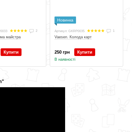
Новинка
2
1
P0033
Артикул: GKRP0035
ма майстра
Vaesen. Колода карт
Купити
250 грн
Купити
В наявності
n"