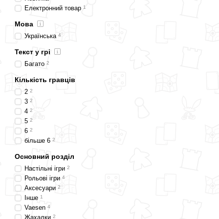
Електронний товар
1
Мова
Українська
4
Текст у грі
Багато
2
Кількість гравців
2
2
3
2
4
2
5
2
6
2
більше 6
2
Основний розділ
Настільні ігри
2
Рольові ігри
4
Аксесуари
2
Інше
1
Vaesen
4
Жахалки
2