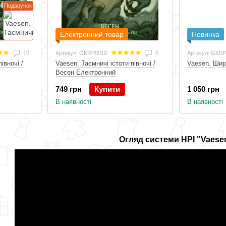
Подарунок
Електронний товар
Новинка
10
6
Артикул: GKRP0019
Артикул: GKR
івночі /
Vaesen. Таємничі істоти півночі /
Vaesen. Шир
Весен Електронний
749 грн
Купити
1 050 грн
В наявності
В наявності
Огляд системи НРІ "Vaese