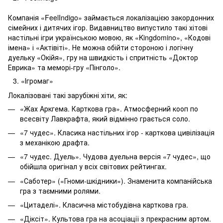
Компанія «FeelIndigo» займається локалізацією закордонних
сімейних і дитячих ігор. Видавництво випустило такі хітові
настільні ігри українською мовою, як «Kingdomino», «Кодові
імена» і «Актівіті». Не можна обійти стороною і логічну
дуельку «Окійя», гру на швидкість і спритність «Доктор
Еврика» та меморі-гру «Пінголо».
«Ігромаг»
Локалізовані такі зарубіжні хіти, як:
«Жах Аркгема. Карткова гра». Атмосферний кооп по
всесвіту Лавкрафта, який відмінно грається соло.
«7 чудес». Класика настільних ігор - карткова цивілізація
з механікою драфта.
«7 чудес. Дуель». Чудова дуельна версія «7 чудес», що
обійшла оригінал у всіх світових рейтингах.
«Саботер» («Гноми-шкідники»). Знаменита компанійська
гра з таємними ролями.
«Цитаделі». Класична містобудівна карткова гра.
«Діксіт». Культова гра на асоціації з прекрасним артом.