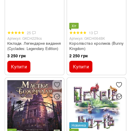
Хіт
25
13
Артикул: GKCH229cs
Артикул: GKCH064BK
Кіклади. Легендарне видання
Королівство кроликів (Bunny
(Cyclades: Legendary Edition)
Kingdom)
3 250 грн
2 250 грн
Купити
Купити
Новинка