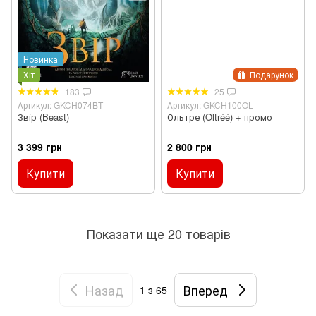
Новинка
Хіт
Подарунок
183
25
Артикул: GKCH074BT
Артикул: GKCH100OL
Звір (Beast)
Ольтре (Oltréé) + промо
3 399 грн
2 800 грн
Купити
Купити
Показати ще 20 товарів
Назад
Вперед
1
з 65