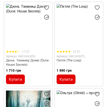
17
12
Артикул: GKCH043DS
Артикул: GKCH052TL
Дюна. Таємниці Домів (Dune:
Петля (The Loop)
House Secrets)
1 710 грн
1 990 грн
Купити
Купити