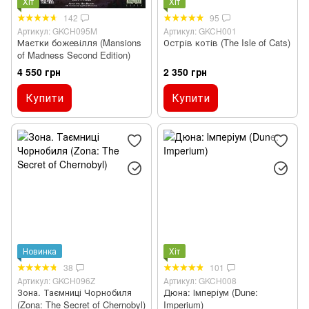
Хіт
Хіт
142
95
Артикул: GKCH095M
Артикул: GKCH001
Маєтки божевілля (Mansions
Острів котів (The Isle of Cats)
of Madness Second Edition)
4 550 грн
2 350 грн
Купити
Купити
Новинка
Хіт
38
101
Артикул: GKCH096Z
Артикул: GKCH008
Зона. Таємниці Чорнобиля
Дюна: Імперіум (Dune:
(Zona: The Secret of Chernobyl)
Imperium)