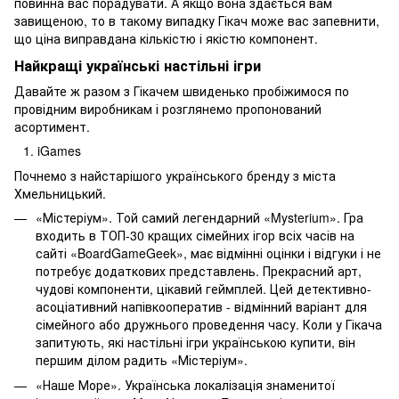
повинна вас порадувати. А якщо вона здається вам
завищеною, то в такому випадку Гікач може вас запевнити,
що ціна виправдана кількістю і якістю компонент.
Найкращі українські настільні ігри
Давайте ж разом з Гікачем швиденько пробіжимося по
провідним виробникам і розглянемо пропонований
асортимент.
iGames
Почнемо з найстарішого українського бренду з міста
Хмельницький.
«Містеріум». Той самий легендарний «Mysterium». Гра
входить в ТОП-30 кращих сімейних ігор всіх часів на
сайті «BoardGameGeek», має відмінні оцінки і відгуки і не
потребує додаткових представлень. Прекрасний арт,
чудові компоненти, цікавий геймплей. Цей детективно-
асоціативний напівкооператив - відмінний варіант для
сімейного або дружнього проведення часу. Коли у Гікача
запитують, які настільні ігри українською купити, він
першим ділом радить «Містеріум».
«Наше Море». Українська локалізація знаменитої