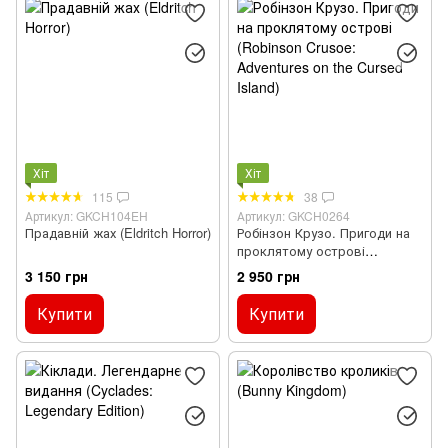
Хіт
Хіт
115
38
Артикул: GKCH104EH
Артикул: GKCH0264
Прадавній жах (Eldritch Horror)
Робінзон Крузо. Пригоди на
проклятому острові
(Robinson Crusoe: Adventures
3 150 грн
2 950 грн
on the Cursed Island)
Купити
Купити