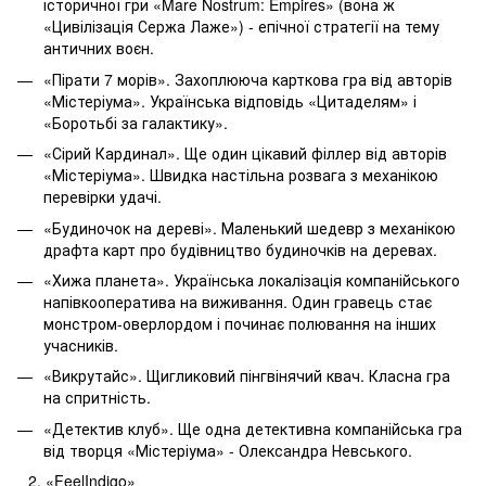
історичної гри «Mare Nostrum: Empires» (вона ж
«Цивілізація Сержа Лаже») - епічної стратегії на тему
античних воєн.
«Пірати 7 морів». Захоплююча карткова гра від авторів
«Містеріума». Українська відповідь «Цитаделям» і
«Боротьбі за галактику».
«Сірий Кардинал». Ще один цікавий філлер від авторів
«Містеріума». Швидка настільна розвага з механікою
перевірки удачі.
«Будиночок на дереві». Маленький шедевр з механікою
драфта карт про будівництво будиночків на деревах.
«Хижа планета». Українська локалізація компанійського
напівкооператива на виживання. Один гравець стає
монстром-оверлордом і починає полювання на інших
учасників.
«Викрутайс». Щигликовий пінгвінячий квач. Класна гра
на спритність.
«Детектив клуб». Ще одна детективна компанійська гра
від творця «Містеріума» - Олександра Невського.
«FeelIndigo»