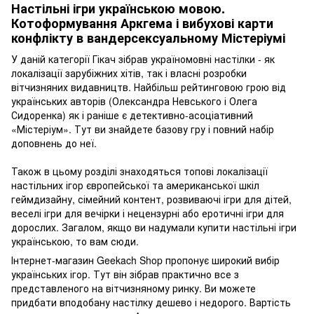
Настільні ігри українською мовою.
Котоформування Аркгема і вибухові карти
конфлікту в вандерсексуальному Містеріумі
У даній категорії Гікач зібрав україномовні настілки - як
локалізації зарубіжних хітів, так і власні розробки
вітчизняних видавництв. Найбільш рейтинговою грою від
українських авторів (Олександра Невського і Олега
Сидоренка) як і раніше є детективно-асоціативний
«Містеріум». Тут ви знайдете базову гру і повний набір
доповнень до неї.
Також в цьому розділі знаходяться топові локалізації
настільних ігор європейської та американської шкіл
геймдизайну, сімейний контент, розвиваючі ігри для дітей,
веселі ігри для вечірки і нецензурні або еротичні ігри для
дорослих. Загалом, якщо ви надумали купити настільні ігри
українською, то вам сюди.
Інтернет-магазин Geekach Shop пропонує широкий вибір
українських ігор. Тут він зібрав практично все з
представленого на вітчизняному ринку. Ви можете
придбати вподобану настілку дешево і недорого. Вартість