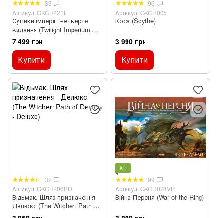
33
96
Артикул: GKCH221ti
Артикул: GKCH005
Сутінки імперії. Четверте
Коса (Scythe)
видання (Twilight Imperium:
Fourth Edition)
7 499 грн
3 990 грн
Купити
Купити
Хіт
32
99
Артикул: GKCH206PD
Артикул: GKCH028VP
Відьмак. Шлях призначення -
Війна Персня (War of the Ring)
Делюкс (The Witcher: Path of
Destiny - Deluxe)
3 950 грн
3 890 грн