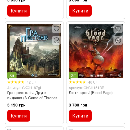
Купити
Купити
Хіт
Хіт
42
46
Артикул: GKCH187gt
Артикул: GKCH151BR
Гра престолів. Друге
Лють крові (Blood Rage)
видання (A Game of Thrones:
The Board Game Second
3 150 грн
3 780 грн
Edition)
Купити
Купити