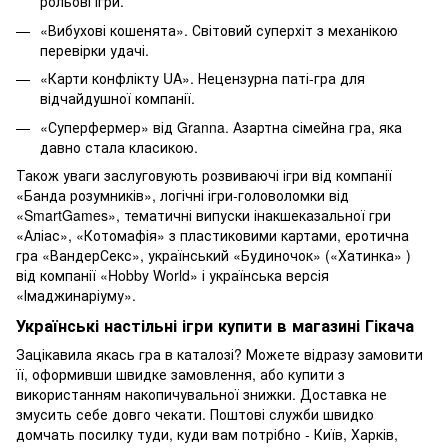
рольові ігри.
«Вибухові кошенята». Світовий суперхіт з механікою
перевірки удачі.
«Карти конфлікту UA». Нецензурна паті-гра для
відчайдушної компанії.
«Суперфермер» від Granna. Азартна сімейна гра, яка
давно стала класикою.
Також уваги заслуговують розвиваючі ігри від компанії
«Банда розумників», логічні ігри-головоломки від
«SmartGames», тематичні випуски інакшеказальної гри
«Аліас», «Котомафія» з пластиковими картами, еротична
гра «ВандерСекс», український «Будиночок» («Хатинка» )
від компанії «Hobby World» і українська версія
«Імаджинаріуму».
Українські настільні ігри купити в магазині Гікача
Зацікавила якась гра в каталозі? Можете відразу замовити
її, оформивши швидке замовлення, або купити з
використанням накопичувальної знижки. Доставка не
змусить себе довго чекати. Поштові служби швидко
домчать посилку туди, куди вам потрібно - Київ, Харків,