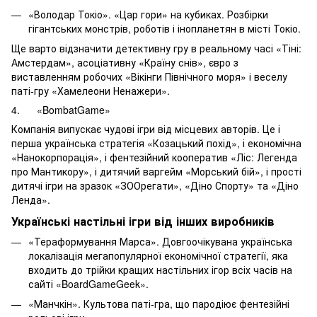
«Володар Токіо». «Цар гори» на кубиках. Розбірки
гігантських монстрів, роботів і інопланетян в місті Токіо.
Ще варто відзначити детективну гру в реальному часі «Тіні:
Амстердам», асоціативну «Країну снів», євро з
виставленням робочих «Вікінги Північного моря» і веселу
паті-гру «Хамелеони Ненажери».
4. «BombatGame»
Компанія випускає чудові ігри від місцевих авторів. Це і
перша українська стратегія «Козацький похід», і економічна
«Нанокорпорація», і фентезійний кооператив «Ліс: Легенда
про Мантикору», і дитячий варгейм «Морський бій», і прості
дитячі ігри на зразок «ЗООрегати», «Діно Спорту» та «Діно
Ленда».
Українські настільні ігри від інших виробників
«Тераформування Марса». Довгоочікувана українська
локалізація мегапопулярної економічної стратегії, яка
входить до трійки кращих настільних ігор всіх часів на
сайті «BoardGameGeek».
«Манчкін». Культова паті-гра, що пародіює фентезійні