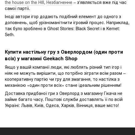
the house on the Hill
,
Незбагненне
– з'являється вже під час
самої партії.
Іноді автори ігор додають подібний елемент до одного з
доповнень, щоб урізноманітнити ігровий процес. Наприклад,
так було зроблено в Ghost Stories: Black Secret і в Kemet:
Seth.
Купити настільну гру з Оверлордом (один проти
всіх) у магазині Geekach Shop
Якщо у вашій компанії люди, які люблять різний тип ігор і
ніяк не можуть вирішити, що потрібно зіграти всім разом –
кооперативну партію чи гру для змагання, то настілка з
механікою «один проти всіх» стане ідеальним рішенням!
Доставка придбаної гри з Оверлорд з магазину Гікача не
займе багато часу. Поштові служби доставлять її по всій
Україні: Львів, Київ, Одеса, Харків, Вінниця, ваше місто!