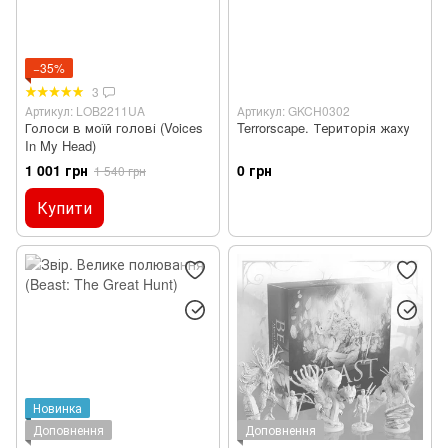
−35%
3
Артикул: LOB2211UA
Артикул: GKCH0302
Голоси в моїй голові (Voices
Terrorscape. Територія жаху
In My Head)
1 001 грн
0 грн
1 540 грн
Купити
Новинка
Доповнення
Доповнення