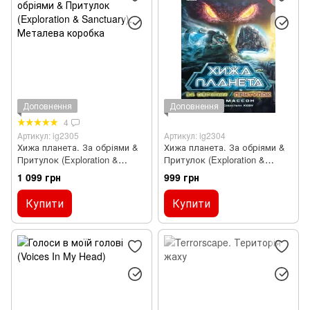
Доповнення
Доповнення
4
Артикул: ig2305
Артикул: ig2304
Хижа планета. За обріями &
Хижа планета. За обріями &
Притулок (Exploration &
Притулок (Exploration &
Sanctuary). Металева
Sanctuary). Картонна коробка
1 099 грн
999 грн
коробка
Купити
Купити