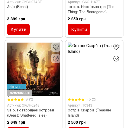
Артикул: GKCH074BT
Артикул: GKCH167T
Звір (Beast)
Істота. Настільна гра (The
Thing: The Boardgame)
3 399 грн
2 250 грн
Купити
Купити
Новинка
Доповнення
8
12
Артикул: GKCH0248
Артикул: 10343
Звір. Розтрощені острови
Острів Скарбів (Treasure
(Beast: Shattered Isles)
Island)
2 649 грн
2 500 грн