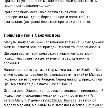
Пригод та ускладнення механіки гри, коли гравці грають
проти прогнозованої колоди.
Ігри з подібною механікою вважаються сумішшю
кооперативних (де всі борються проти самої гри) та
змагальних (де гравці борються проти один одного).
Приклади гри з Оверлордом
Мабуть, найвідомішими настільними грами на цьому движку
можна назвати рольові пригоди Descent та Imperial Assault.
Ще один варіант гри, коли один з учасників грає проти
інших, - настільні ігри-детективи з переслідуванням
злочинця.
Наприклад, однією з таких ігор можна назвати Scotland Yard,
в якій гравцям потрібно було вирахувати та знайти Містера
Ікс, поки він ні покинув Лондон. Серед найпопулярніших ігор
цієї тематики слід назвати Fury of Dracula.
Згодом роль Оверлорда переосмислювалася і виявлялася й
інших іграх, породивши механіку «один проти всіх» (“All
versus Many”). У деяких іграх (
Хижа Планета
) антагоніст
відразу відомий, а в інших як у Battlestar Galactica,
Betrayal at