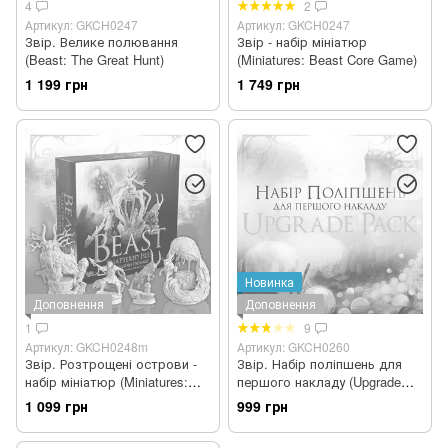
4
2
Артикул: GKCH0247
Артикул: GKCH0247
Звір. Велике полювання
Звір - набір мініатюр
(Beast: The Great Hunt)
(Miniatures: Beast Core Game)
1 199 грн
1 749 грн
Новинка
Доповнення
Доповнення
1
9
Артикул: GKCH0248m
Артикул: GKCH0260
Звір. Розтрощені острови -
Звір. Набір поліпшень для
набір мініатюр (Miniatures:
першого накладу (Upgrade
Shattered Isles)
Pack)
1 099 грн
999 грн