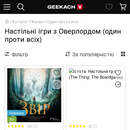
Каталог
Жанри
Один проти всіх
Настільні ігри з Оверлордом (один
проти всіх)
Фільтр
За популярністю
Новинка
Хіт
183
32