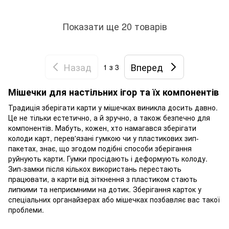
Показати ще 20 товарів
Назад
Вперед
1
з 3
Мішечки для настільних ігор та їх компонентів
Традиція зберігати карти у мішечках виникла досить давно.
Це не тільки естетично, а й зручно, а також безпечно для
компонентів. Мабуть, кожен, хто намагався зберігати
колоди карт, перев'язані гумкою чи у пластикових зип-
пакетах, знає, що згодом подібні способи зберігання
руйнують карти. Гумки просідають і деформують колоду.
Зип-замки після кількох використань перестають
працювати, а карти від зіткнення з пластиком стають
липкими та неприємними на дотик. Зберігання карток у
спеціальних органайзерах або мішечках позбавляє вас такої
проблеми.