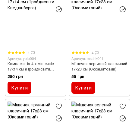
1
4
Артикул: yelb004
Артикул: mschk001
Комплект із 4-х мішечків
Мішечок червоний класичний
17х14 см (Пройдисвіти
17х23 см (Оксамитовий)
Кведлінбурга)
250 грн
55 грн
Купити
Купити