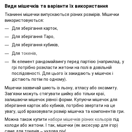
Види мішечків та варіанти їх використання
Тканинні мішечки випускаються різних розмірів. Мішечки
використовуються:
Для зберігання карток,
Для зберігання Таро,
Для зберігання кубиків,
Для
токенів
,
Як елемент рандомайзингу перед партією (наприклад, у
грі потрібно розкласти жетони на полі в довільній
послідовності. Для цього їх закидають у мішечок і
дістають потім по одному).
Мішечки зазвичай шиють із льону, атласу або оксамиту.
Зав'язки можуть стягувати шийку або тільки краї,
залишаючи мішечок рівної форми. Купуючи мішечок для
зберігання карток або кубиків, потрібно звертати на це
увагу, щоб враховувати розмір мішечка та компонентів гри.
Можна також купити
набори мішечків різних кольорів
під
колоди або жетони. І так, мішечки (як аксесуар для ігор)
саме для токенів – чудова річ!