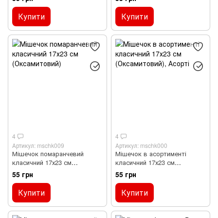
Купити
Купити
4
4
Артикул: mschk009
Артикул: mschk000
Мішечок помаранчевий
Мішечок в асортименті
класичний 17х23 см
класичний 17х23 см
(Оксамитовий)
(Оксамитовий), Асорті
55 грн
55 грн
Купити
Купити