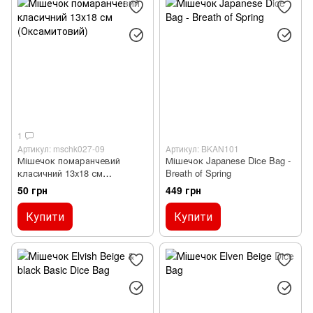
1
Артикул: mschk027-09
Артикул: BKAN101
Мішечок помаранчевий
Мішечок Japanese Dice Bag -
класичний 13х18 см
Breath of Spring
(Оксамитовий)
50 грн
449 грн
Купити
Купити