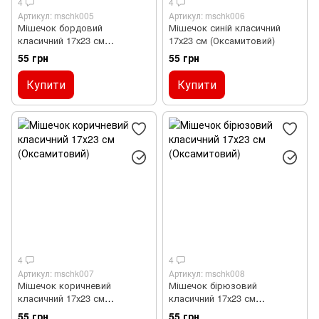
4
4
Артикул: mschk005
Артикул: mschk006
Мішечок бордовий
Мішечок синій класичний
класичний 17х23 см
17х23 см (Оксамитовий)
(Оксамитовий)
55 грн
55 грн
Купити
Купити
4
4
Артикул: mschk007
Артикул: mschk008
Мішечок коричневий
Мішечок бірюзовий
класичний 17х23 см
класичний 17х23 см
(Оксамитовий)
(Оксамитовий)
55 грн
55 грн