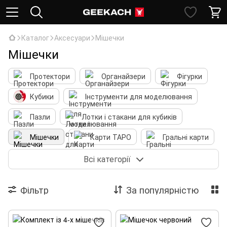
Каталог
Аксесуари
Мішечки
Мішечки
Протектори
Органайзери
Фігурки
Кубики
Інструменти для моделювання
Пазли
Лотки і стакани для кубиків
Мішечки
Карти ТАРО
Гральні карти
Інше
Всі категорії
Фільтр
За популярністю