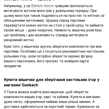
Наприклад, у грі
Eldritch Horror
гравцям пропонується
витягувати жетони монстрів у довільному порядку. При
цьому монстри також поділяються на простих та елітних (зі
збільшеними жетонами). Щоразу перед партіями
перевертати кожен жетон на столі у своїй купці та займати
ігрове місце – дуже незручно. Наявність мішечка розв’язує
цю проблему і дає можливість справді витягувати
рандомний жетон.
Крім того, у мішечках зручно зберігати компоненти гри між
партіями. Особливо це стосується різноманітних настільних
рольових ігор, коли потрібно зберегти окремо фігурку
вашого персонажа, його прогрес та знайдені карти
предметів.
Купити мішечки для зберігання настільних ігор у
магазині Geekach
У Гікача можна знайти різні мішечки, щоб зберегти
компоненти ваших ігор, карт та кубиків. Купити в магазині
дуже легко, оформлення займає лише кілька хвилин. А
доставка здійснюється за короткий термін. Буквально за