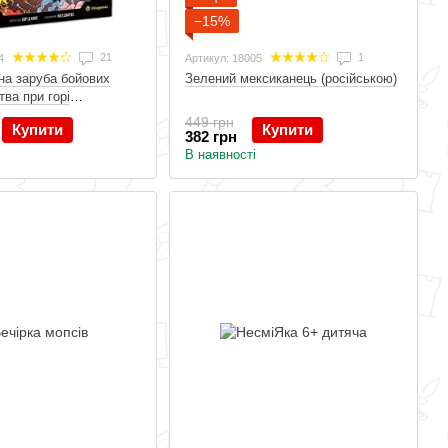
−15%
21
1
4
Артикул: 18005
чна заруба бойових
Зелений мексиканець (російською)
тва при горі
а
449 грн
Купити
Купити
382 грн
В наявності