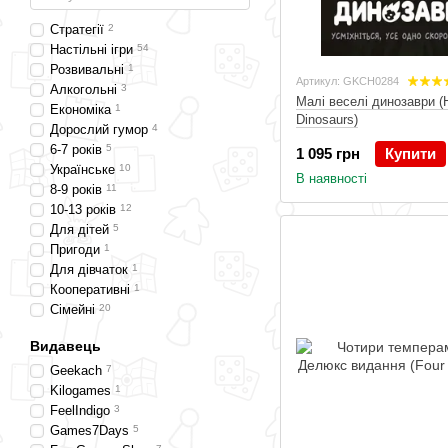
Стратегії
2
Настільні ігри
54
Розвивальні
1
Артикул: GKCH0284
Алкогольні
3
Малі веселі динозаври (H
Економіка
1
Dinosaurs)
Дорослий гумор
4
6-7 років
5
1 095 грн
Купити
Українське
10
В наявності
8-9 років
11
10-13 років
12
Для дітей
5
Пригоди
1
Для дівчаток
1
Кооперативні
1
Сімейні
20
Вибухові кошенята
12
Видавець
Для підлітків
11
На удачу
8
Geekach
7
Для компанії
51
Kilogames
1
Новачкам
53
FeelIndigo
3
На спритність
5
Games7Days
5
4