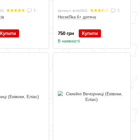
5
2
001
Артикул: tkmk0001
сів
НесміЯка 6+ дитяча
Купити
750 грн
Купити
В наявності