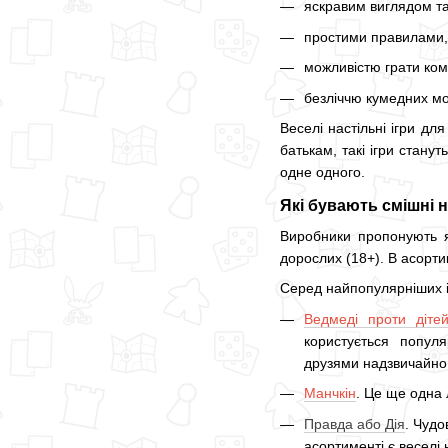
яскравим виглядом т
простими правилами, 
можливістю грати комп
безліччю кумедних мо
Веселі настільні ігри дл
батькам, такі ігри стан
одне одного.
Які бувають смішні н
Виробники пропонують як
дорослих (18+). В асорти
Серед найпопулярніших і
Ведмеді проти діте
користується популя
друзями надзвичайно
Манчкін
. Це ще одна 
Правда або Дія
. Чудо
асортименті є веселі 