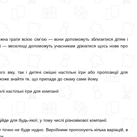
 можна грати всією сім'єю — вони допоможуть зблизитися дітям і
нії — веселощі допоможуть учасникам дізнатися щось нове про
 віку, так і дитячі смішні настільні ігри або пропозиції для
 зможе знайти те, що припаде до смаку саме йому.
йде для будь-якої, у тому числі різновікової компанії.
у точно не буде нудно. Виробники пропонують кілька варіацій, в
ти.