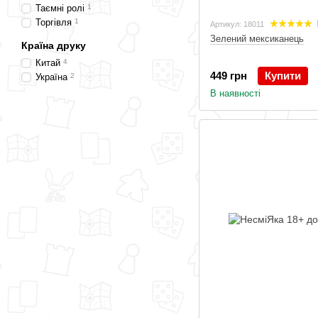
Таємні ролі
1
Торгівля
1
Артикул: 18011
Зелений мексиканець
Країна друку
Китай
4
449 грн
Купити
Україна
2
В наявності