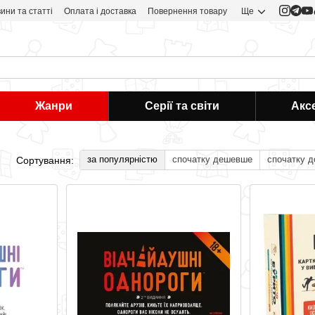
ини та статті
Оплата і доставка
Повернення товару
Ще
Жанри
Серії та світи
Акс
за популярністю
спочатку дешевше
спочатку 
Сортування: