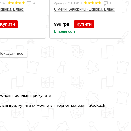
4
4
0107
Артикул: OTH0113
ківоки, Еліас)
Сімейні Вечорниці (Еківоки, Еліас)
Купити
999 грн
Купити
В наявності
Показати все
ьні ігри, купити їх можна в інтернет-магазині Geekach.