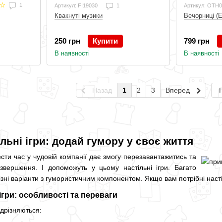
1
Артикул: FI19030
1
Артикул: OTH
Вечорниці (Е
Квакнуті музики
799 грн
250 грн
Купити
В наявності
В наявності
Назад
1
2
3
Вперед
льні ігри: додай гумору у своє життя
сти час у чудовій компанії дає змогу перезавантажитись та
звершення. І допоможуть у цьому настільні ігри. Багато
зні варіанти з гумористичним компонентом. Якщо вам потрібні настіл
ігри: особливості та переваги
відрізняються: