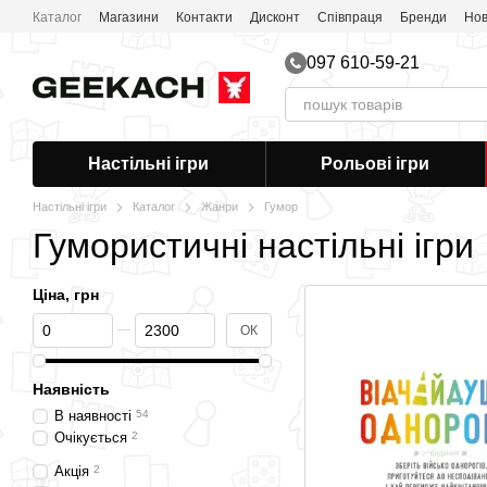
Перейти до основного контенту
Каталог
Магазини
Контакти
Дисконт
Співпраця
Бренди
Нов
097 610-59-21
Настільні ігри
Рольові ігри
Настільні ігри
Каталог
Жанри
Гумор
Гумористичні настільні ігри
Ціна, грн
Від Ціна, грн
До Ціна, грн
ОК
Наявність
В наявності
54
Очікується
2
Акція
2