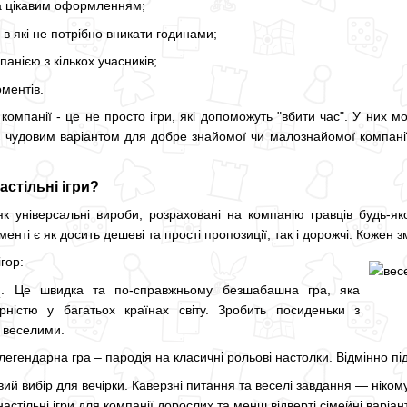
а цікавим оформленням;
в які не потрібно вникати годинами;
анією з кількох учасників;
ментів.
я компанії - це не просто ігри, які допоможуть "вбити час". У них
уть чудовим варіантом для добре знайомої чи малознайомої компа
астільні ігри?
 універсальні вироби, розраховані на компанію гравців будь-якого
менті є як досить дешеві та прості пропозиції, так і дорожчі. Кожен
гор:
й
. Це швидка та по-справжньому безшабашна гра, яка
рністю у багатьох країнах світу. Зробить посиденьки з
 веселими.
легендарна гра – пародія на класичні рольові настолки. Відмінно піді
вий вибір для вечірки. Каверзні питання та веселі завдання — ніком
настільні ігри для компанії дорослих та менш відверті сімейні варіан