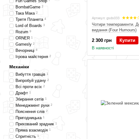
Логічні
Fun Games Shop
7
Швидкі
34
BombatGame
2
Мафія
2
Така Мака
2
Артикул: gsds033
Соло
1
Третя Планета
4
Чотири темпераменти. 
Дорожні
10
Lord of Boards
3
видання (Four Humours)
Творчі
17
Rozum
9
Для дорослих
12
ORNER
1
2 300 грн
Купити
Фентезі
9
Gamesly
2
В наявності
Гумор
56
Вечорниці
8
Манчкін
4
Ігрова майстерня
2
Зомбаки
1
Механіки
Еківоки
7
Вибуття гравців
1
На асоціації
8
Випробуй удачу
2
Розмовні
2
Всі проти всіх
2
Драфт
1
Збирання сетів
1
Менеджмент руки
2
Пояснення слів
2
Пригодницька
1
Прихований зрадник
1
Пряма взаємодія
1
Спритність
1