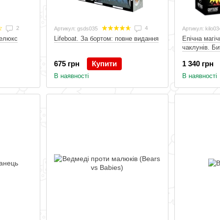
2
4
Артикул: gsds035
Артикул: kilo03
Делюкс
Lifeboat. За бортом: повне видання
Епічна магі
чаклунів. Би
Череповерл
675 грн
Купити
1 340 грн
В наявності
В наявності