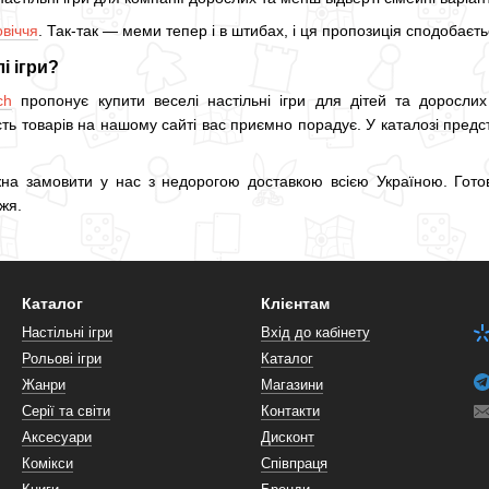
віччя
. Так-так — меми тепер і в штибах, і ця пропозиція сподобаєть
і ігри?
ch
пропонує купити веселі настільні ігри для дітей та доросли
сть товарів на нашому сайті вас приємно порадує. У каталозі пред
жна замовити у нас з недорогою доставкою всією Україною. Готові
жя.
Каталог
Клієнтам
Настільні ігри
Вхід до кабінету
Рольові ігри
Каталог
Жанри
Магазини
Серії та світи
Контакти
Аксесуари
Дисконт
Комікси
Співпраця