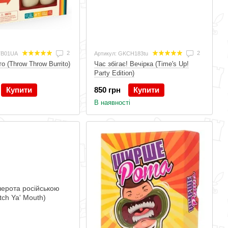
2
2
TB01UA
Артикул: GKCH183tu
о (Throw Throw Burrito)
Час збігає! Вечірка (Time's Up!
Party Edition)
Купити
850 грн
Купити
В наявності