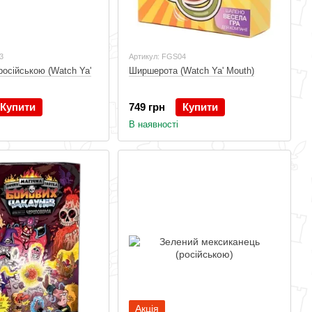
3
Артикул: FGS04
осійською (Watch Ya'
Ширшерота (Watch Ya' Mouth)
Купити
749 грн
Купити
В наявності
Акція