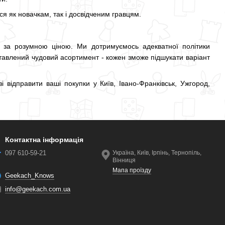
ся як новачкам, так і досвідченим гравцям.
х за розумною ціною. Ми дотримуємось адекватної політики
ставлений чудовий асортимент - кожен зможе підшукати варіант
 відправити ваші покупки у Київ, Івано-Франківськ, Ужгород,
Контактна інформація
097 610-59-21
Україна, Київ, Ірпінь, Тернопіль,
Вінниця
Мапа проїзду
Geekach_Knows
info@geekach.com.ua