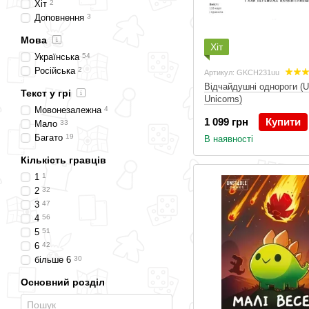
Хіт
2
Доповнення
3
Мова
Хіт
Українська
54
Російська
2
Артикул: GKCH231uu
Відчайдушні однороги (U
Текст у грі
Unicorns)
Мовонезалежна
4
1 099 грн
Купити
Мало
33
Багато
19
В наявності
Кількість гравців
1
1
2
32
3
47
4
56
5
51
6
42
більше 6
30
Основний розділ