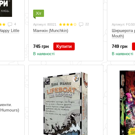
Хіт
4
22
Артикул: 80021
Артикул: FGS0
appy Little
Манчкін (Munchkin)
Ширшерота р
Mouth)
745 грн
Купити
749 грн
В наявності
В наявності