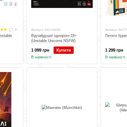
9
Артикул: GKCH0283
Артикул: EKIT
nstable
Відчайдушні однороги 18+
Летючі бурит
(Unstable Unicorns NSFW)
1 099 грн
Купити
1 299 грн
В наявності
В наявності