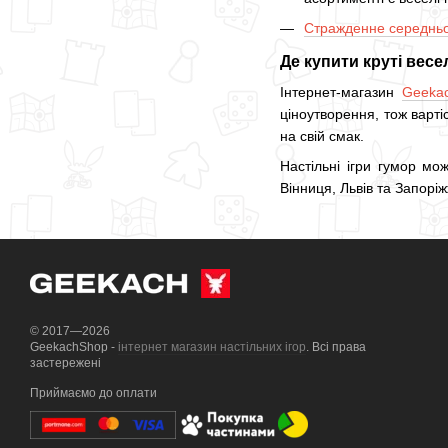
Стражденне середньо
Де купити круті весел
Інтернет-магазин
Geeka
ціноутворення, тож варті
на свій смак.
Настільні ігри гумор мо
Вінниця, Львів та Запоріж
© 2017—2026
GeekachShop -
інтернет магазин настільних ігор
. Всі права
застережені
Приймаємо до оплати