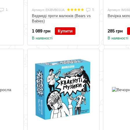
1
5
Артикул: EKIBVB01UA
Артикул: IM16
Ведмеді проти малюків (Bears vs
Вечірка моп
Babies)
1 089 грн
Купити
285 грн
В наявності
В наявності