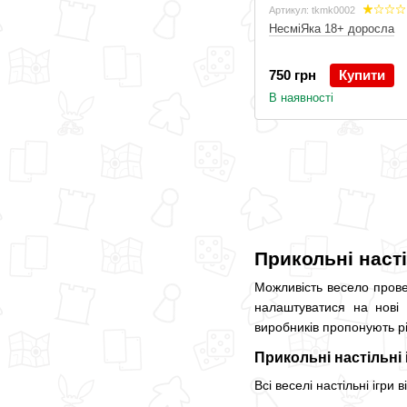
Артикул: tkmk0002
НесміЯка 18+ доросла
750 грн
Купити
В наявності
Прикольні насті
Можливість весело прове
налаштуватися на нові 
виробників пропонують рі
Прикольні настільні 
Всі веселі настільні ігри 