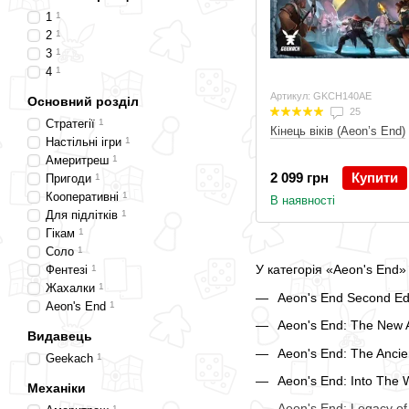
1
1
2
1
3
1
4
1
Артикул: GKCH140AE
Основний розділ
25
Стратегії
1
Кінець віків (Aeon’s End)
Настільні ігри
1
Америтреш
1
2 099 грн
Купити
Пригоди
1
Кооперативні
1
В наявності
Для підлітків
1
Гікам
1
Соло
1
У категорія «Aeon's End» 
Фентезі
1
Жахалки
1
Aeon's End Second Edi
Aeon's End
1
Aeon's End: The New 
Видавець
Aeon's End: The Ancie
Geekach
1
Aeon's End: Into The 
Механіки
Aeon's End: Legacy of
1