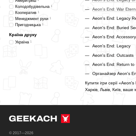
Америтреш
Колодобудівельна
1
Aeon's End: War Etern
Кооператив
1
Aeon's End: Legacy R
Менеджмент руки
1
Пригодницька
1
Aeon's End: Buried Se
Країна друку
Aeon's End: Accessor
Україна
1
Aeon's End: Legacy
Aeon's End: Outcasts
Aeon's End: Return to
Органайзер Aeon's En
Купити ігри серії «Aeon's
Харків, Львів, Київ, ваше 
© 2017—2026