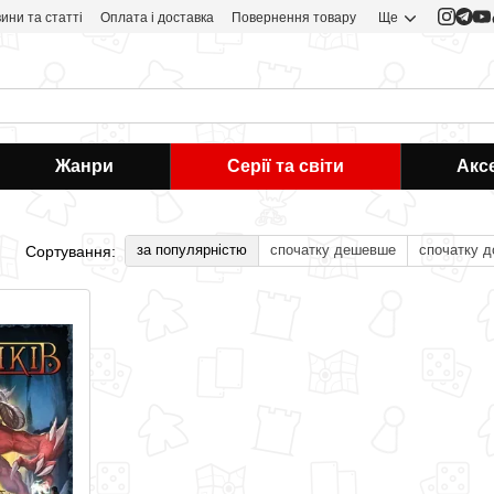
ини та статті
Оплата і доставка
Повернення товару
Ще
Жанри
Серії та світи
Акс
за популярністю
спочатку дешевше
спочатку 
Сортування: