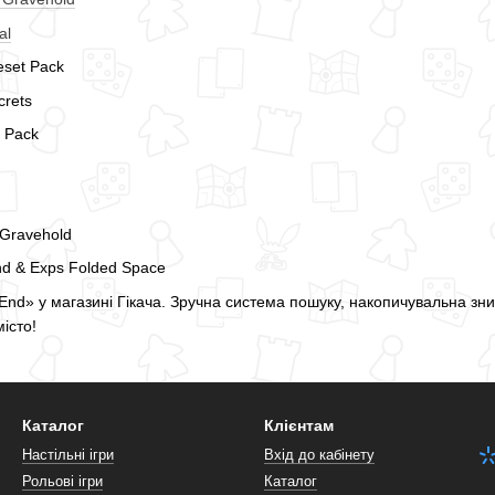
al
eset Pack
crets
y Pack
 Gravehold
d & Exps Folded Space
 End» у магазині Гікача. Зручна система пошуку, накопичувальна знижк
місто!
Каталог
Клієнтам
Настільні ігри
Вхід до кабінету
Рольові ігри
Каталог