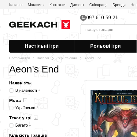
Перейти до основного контенту
Каталог
Магазини
Контакти
Дисконт
Співпраця
Бренди
Нов
097 610-59-21
Настільні ігри
Рольові ігри
Настільні ігри
Каталог
Серії та світи
Aeon's End
Aeon's End
Наявність
В наявності
1
Мова
Українська
1
Текст у грі
Багато
1
Кількість гравців