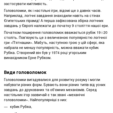
застосувати кмітливість.
Головоломки, як і настільні ігри, відомі ще з давніх часів.
Наприклад, логічні завдання знаходили навіть на стінах
Єгипетських пірамід! А перша зафіксована збірка логічних
завдань у Європі належати до початку 9 століття нашої ери.
Початком поширення головоломок вважається рубіж 19 і 20
століть. Пов'язують це з величезною популярністю логічної
гри «П'ятнашки». Мабуть, наступною грою у цій сфері, яка
набрала не меншу популярність, можна вважати кубик
Рубіка. Створений він був у 1974 році угорським
винахідником Ерне Рубіком.
Види головоломок
Головоломки вигадувалися для розвитку розуму і могли
набувати різних форм. Бувають вони різних типів від усних
завдань до друкованих та об'ємних механізмів. Серед
настільних ігор зазвичай є так звані «механічні
головоломки». Найпопулярніші з них:
кубик Рубіка,