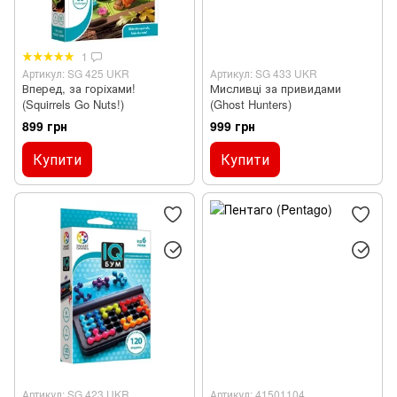
1
Артикул: SG 425 UKR
Артикул: SG 433 UKR
Вперед, за горіхами!
Мисливці за привидами
(Squirrels Go Nuts!)
(Ghost Hunters)
899 грн
999 грн
Купити
Купити
Артикул: SG 423 UKR
Артикул: 41501104