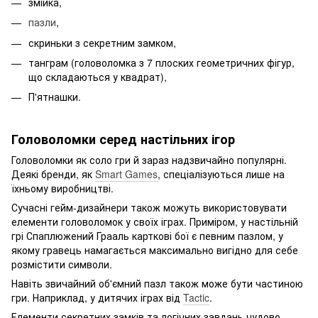
змійка,
пазли
,
скриньки з секретним замком,
танграм (головоломка з 7 плоских геометричних фігур,
що складаються у квадрат),
П'ятнашки.
Головоломки серед настільних ігор
Головоломки як соло гри й зараз надзвичайно популярні.
Деякі бренди, як
Smart Games
, спеціалізуються лише на
їхньому виробництві.
Сучасні гейм-дизайнери також можуть використовувати
елементи головоломок у своїх іграх. Приміром, у настільній
грі Спаплюжений Грааль карткові бої є певним пазлом, у
якому гравець намагається максимально вигідно для себе
розмістити символи.
Навіть звичайний об'ємний пазл також може бути частиною
гри. Наприклад, у дитячих іграх від
Tactic
.
Елементи секретних замків та логічних завдань чудово