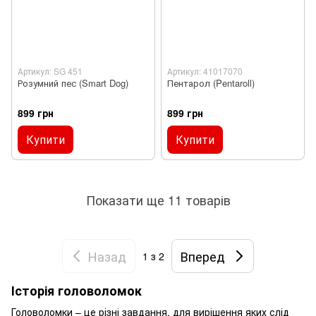
Артикул: SG 451
Артикул: 41017070
Розумний пес (Smart Dog)
Пентарол (Pentaroll)
899 грн
899 грн
Купити
Купити
Показати ще 11 товарів
Назад
Вперед
1
з 2
Історія головоломок
Головоломки – це різні завдання, для вирішення яких слід