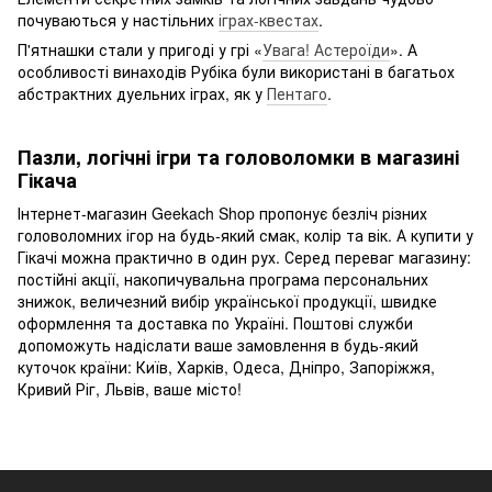
почуваються у настільних
іграх-квестах
.
П'ятнашки стали у пригоді у грі «
Увага! Астероїди
». А
особливості винаходів Рубіка були використані в багатьох
абстрактних дуельних іграх, як у
Пентаго
.
Пазли, логічні ігри та головоломки в магазині
Гікача
Інтернет-магазин Geekach Shop пропонує безліч різних
головоломних ігор на будь-який смак, колір та вік. А купити у
Гікачі можна практично в один рух. Серед переваг магазину:
постійні акції, накопичувальна програма персональних
знижок, величезний вибір української продукції, швидке
оформлення та доставка по Україні. Поштові служби
допоможуть надіслати ваше замовлення в будь-який
куточок країни: Київ, Харків, Одеса, Дніпро, Запоріжжя,
Кривий Ріг, Львів, ваше місто!