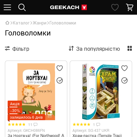
Каталог
Жанри
Головоломки
Головоломки
Фільтр
За популярністю
Акція
−30%
залишилось 6 днів
11
1
Артикул: GKCH086FN
Артикул: SG 437 UKR
За Нортвуд! (For Northwood! A
Храм-пастка (Temple Trap)