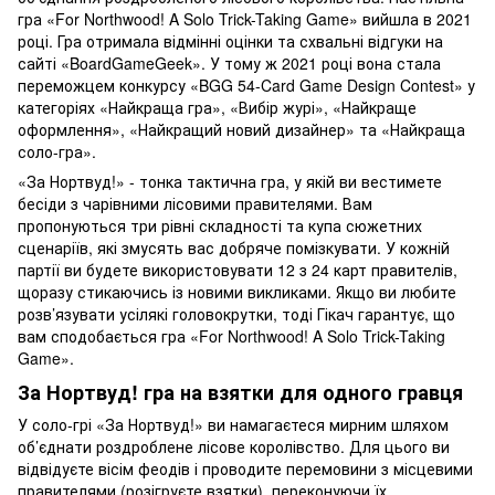
гра «For Northwood! A Solo Trick-Taking Game» вийшла в 2021
році. Гра отримала відмінні оцінки та схвальні відгуки на
сайті «BoardGameGeek». У тому ж 2021 році вона стала
переможцем конкурсу «BGG 54-Card Game Design Contest» у
категоріях «Найкраща гра», «Вибір журі», «Найкраще
оформлення», «Найкращий новий дизайнер» та «Найкраща
соло-гра».
«За Нортвуд!» - тонка тактична гра, у якій ви вестимете
бесіди з чарівними лісовими правителями. Вам
пропонуються три рівні складності та купа сюжетних
сценаріїв, які змусять вас добряче помізкувати. У кожній
партії ви будете використовувати 12 з 24 карт правителів,
щоразу стикаючись із новими викликами. Якщо ви любите
розв’язувати усілякі головокрутки, тоді Гікач гарантує, що
вам сподобається гра «For Northwood! A Solo Trick-Taking
Game».
За Нортвуд! гра на взятки для одного гравця
У соло-грі «За Нортвуд!» ви намагаєтеся мирним шляхом
об’єднати роздроблене лісове королівство. Для цього ви
відвідуєте вісім феодів і проводите перемовини з місцевими
правителями (розігруєте взятки), переконуючи їх