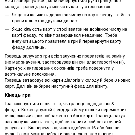
Візит завершується, коли вичерпується рука гравця або
колода. Гравець рахує кількість карт у стосі взяток:
Якщо ця кількість дорівнює числу на карті феоду, то його
правитель стає дружнім до вас.
Якщо кількість карт у стосі взяток не дорівнює числу на
карті феоду, то візит завершився невдачею. Треба
вилучити цього правителя з гри й перевернути карту
феоду долілиць.
Гравець вилучає з гри всіх залучених правителів на заміну
(не має значення, застосовував він їхні властивості чи ні).
Карти усіх активованих союзників треба повернути у
вертикальне положення.
Гравець затасовує всі карти діалогів у колоду й бере 8 нових
карт. Далі він вибирає наступний феод для візиту.
Кінець гри
Гра закінчується після того, як гравець відвідає всі 8
феодів. Кожен дружній феод дає йому стільки переможних
очок, скільки зірок зображено на його карті. Гравець рахує
загальну кількість очок, щоб визначити свій остаточний
результат. Він перемагає, якщо здобуває 16 або більше
очок. Також можна вибрати рівень складності перед