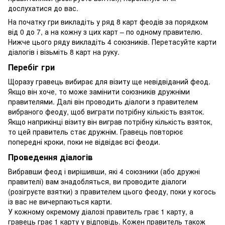
дослухатися до вас.
На початку гри викладіть у ряд 8 карт феодів за порядком
від 0 до 7, а на кожну з цих карт – по одному правителю.
Нижче цього ряду викладіть 4 союзників. Перетасуйте карти
діалогів і візьміть 8 карт на руку.
Перебіг гри
Щоразу гравець вибирає для візиту ще невідвіданий феод.
Якщо він хоче, то може замінити союзників дружніми
правителями. Далі він проводить діалоги з правителем
вибраного феоду, щоб виграти потрібну кількість взяток.
Якщо наприкінці візиту він виграв потрібну кількість взяток,
то цей правитель стає дружнім. Гравець повторює
попередні кроки, поки не відвідає всі феоди.
Проведення діалогів
Вибравши феод і вирішивши, які 4 союзники (або дружні
правителі) вам знадобляться, ви проводите діалоги
(розігруєте взятки) з правителем цього феоду, поки у когось
із вас не вичерпаються карти.
У кожному окремому діалозі правитель грає 1 карту, а
гравець грає 1 карту у відповідь. Кожен правитель також