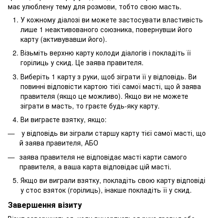
має улюблену тему для розмови, тобто свою масть.
У кожному діалозі ви можете застосувати властивість
лише 1 неактивованого союзника, повернувши його
карту (активувавши його).
Візьміть верхню карту колоди діалогів і покладіть її
горілиць у скид. Це заява правителя.
Виберіть 1 карту з руки, щоб зіграти її у відповідь. Ви
повинні відповісти картою тієї самої масті, що й заява
правителя (якщо це можливо). Якщо ви не можете
зіграти в масть, то граєте будь-яку карту.
Ви виграєте взятку, якщо:
у відповідь ви зіграли старшу карту тієї самої масті, що
й заява правителя, АБО
заява правителя не відповідає масті карти самого
правителя, а ваша карта відповідає цій масті.
Якщо ви виграли взятку, покладіть свою карту відповіді
у стос взяток (горілиць), інакше покладіть її у скид.
Завершення візиту