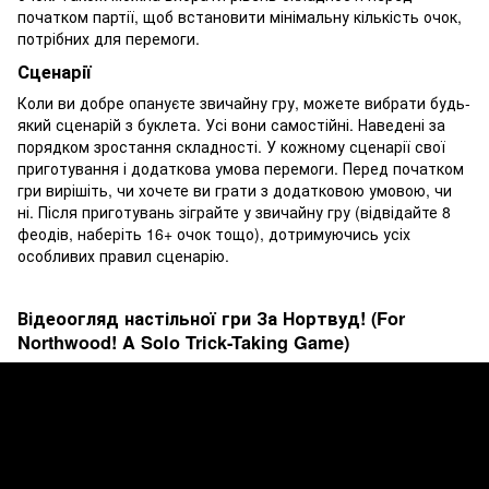
початком партії, щоб встановити мінімальну кількість очок,
потрібних для перемоги.
Сценарії
Коли ви добре опануєте звичайну гру, можете вибрати будь-
який сценарій з буклета. Усі вони самостійні. Наведені за
порядком зростання складності. У кожному сценарії свої
приготування і додаткова умова перемоги. Перед початком
гри вирішіть, чи хочете ви грати з додатковою умовою, чи
ні. Після приготувань зіграйте у звичайну гру (відвідайте 8
феодів, наберіть 16+ очок тощо), дотримуючись усіх
особливих правил сценарію.
Відеоогляд настільної гри За Нортвуд! (For
Northwood! A Solo Trick-Taking Game)