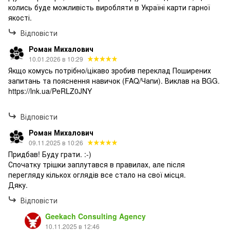
колись буде можливість виробляти в Україні карти гарної
якості.
Відповісти
Роман Михалович
10.01.2026 в 10:29
Якщо комусь потрібно/цікаво зробив переклад Поширених
запитань та пояснення навичок (FAQ/Чапи). Виклав на BGG.
https://lnk.ua/PeRLZ0JNY
Відповісти
Роман Михалович
09.11.2025 в 10:26
Придбав! Буду грати. :-)
Спочатку трішки заплутався в правилах, але після
перегляду кількох оглядів все стало на свої місця.
Дяку.
Відповісти
Geekach Consulting Agency
10.11.2025 в 12:46