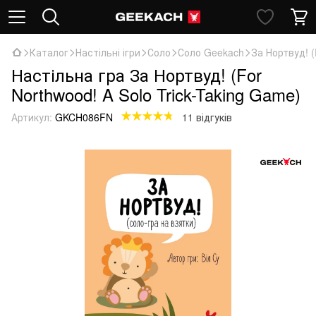
Каталог
Настільні ігри
Соло
Соло Geekach
За Нортвуд! (
Настільна гра За Нортвуд! (For
Northwood! A Solo Trick-Taking Game)
Артикул:
GKCH086FN
11 відгуків