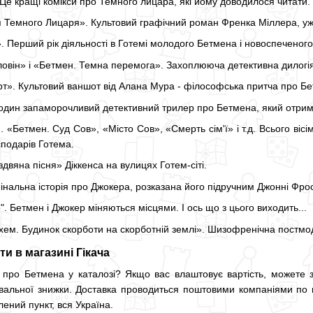
Це кращі комікси про Темного лицара, які йому доводилося читати.
 Темного Лицаря». Культовий графічний роман Френка Міллера, уж
. Перший рік діяльності в Готемі молодого Бетмена і новоспеченог
овін» і «Бетмен. Темна перемога». Захоплююча детективна дилогія
т». Культовий ваншот від Алана Мура - філософська притча про Бе
один запаморочливий детективний трилер про Бетмена, який отрима
2. «Бетмен. Суд Сов», «Місто Сов», «Смерть сім'ї» і т.д. Всього в
сподарів Готема.
двяна пісня» Діккенса на вулицях Готем-сіті.
інальна історія про Джокера, розказана його підручним Джонні Фро
. Бетмен і Джокер міняються місцями. І ось що з цього виходить...
хем. Будинок скорботи на скорботній землі». Шизофренічна постмод
и в магазині Гікача
с про Бетмена у каталозі? Якщо вас влаштовує вартість, можете
альної знижки. Доставка проводиться поштовими компаніями по всі
лений пункт, вся Україна.