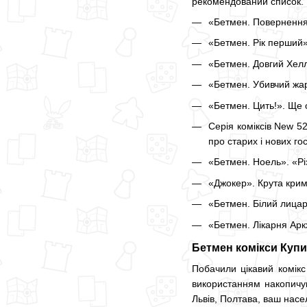
рекомендований список. 
«Бетмен. Повернення
«Бетмен. Рік перший»
«Бетмен. Довгий Хелл
«Бетмен. Убивчий жар
«Бетмен. Цить!». Ще 
Серія коміксів New 5
про старих і нових го
«Бетмен. Ноель». «Різ
«Джокер». Крута крим
«Бетмен. Білий лицар"
«Бетмен. Лікарня Арк
Бетмен комікси Купит
Побачили цікавий комік
використанням накопичув
Львів, Полтава, ваш насе