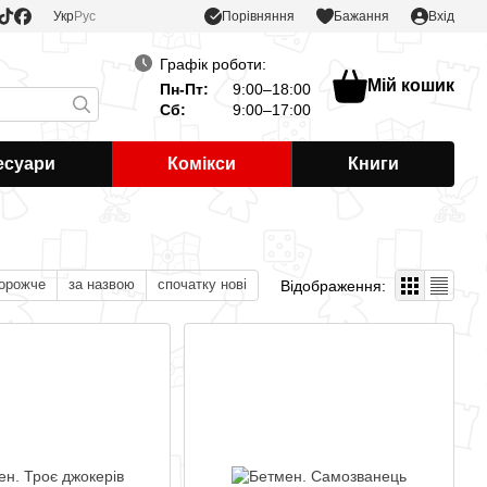
Порівняння
Укр
Рус
Бажання
Вхід
Графік роботи:
Мій кошик
Пн-Пт:
9:00–18:00
Сб:
9:00–17:00
есуари
Комікси
Книги
дорожче
за назвою
спочатку нові
Відображення: