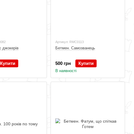
0082
Артикул: RMC0113
є джокерів
Бетмен. Самозванець
Купити
500 грн
Купити
В наявності