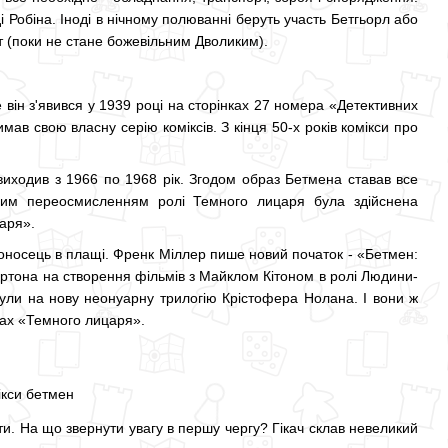
 Робіна. Іноді в нічному полюванні беруть участь Бетгьорл або
т (поки не стане божевільним Дволиким).
ін з'явився у 1939 році на сторінках 27 номера «Детективних
ав свою власну серію коміксів. З кінця 50-х років комікси про
ходив з 1966 по 1968 рік. Згодом образ Бетмена ставав все
ьним переосмисленням ролі Темного лицаря була здійснена
аря».
тоносець в плащі. Френк Міллер пише новий початок - «Бетмен:
ортона на створення фільмів з Майклом Кітоном в ролі Людини-
инули на нову неонуарну трилогію Крістофера Нолана. І вони ж
ках «Темного лицаря».
ти. На що звернути увагу в першу чергу? Гікач склав невеликий