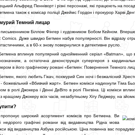
ький Альфред Пенніворт і різні персонажі, які працюють на посаді
тмена також є комісар поліції Джеймс Гордон і прокурор Харві Ден
хмурий Темний лицар
письменником Біллом Фінгер і художником Бобом Кейном. Вперше в
 Comics. Дуже швидко Бетмен набув популярності. Він відразу отрим
тастичними, а в 60-х знову повернулися в детективне русло.
етмена вплинув популярний однойменний серіал «Batman», що ви
нозначним, а остаточна деконструкція супергероя з кардинал
лером в його графічному романі «Бетмен: Повернення Темного лиц
Бетмен, якого любить Гікач, похмурий Син ночі і безжалісний Хрес
 - божевільний «Вбивчий жарт». Бетмен комікси надихнули Тіма Бь
ом в ролі Джокера і Денні ДеВіто в ролі Пінгвіна. Ці комікси впл
з кращому Джокеру всіх часів, незабутньому Хіту Леджеру, на зйом
купити?
а пропонує широкий асортимент коміксів про Бетмена. Ви
 недорого графічні романи від видавництва Рідна мова
кси від видавництва Азбука російською. Ціна повинна вас порадува