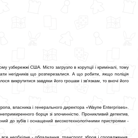
ому узбережжі США. Місто загрузло в корупції і криміналі, тому
рати негідників що розперезалися. А що робити, якщо поліція
ося викрутитися завдяки його грошам і зв'язкам, то вночі його
тропа, власника і генерального директора «Wayne Enterprises».
а непримиренного борця зі злочинністю. Проникливий детектив,
єний до зубів і оснащений високотехнологічними пристроями -
 все необхідне - обладнання, транспорт, зброя і спорядження.