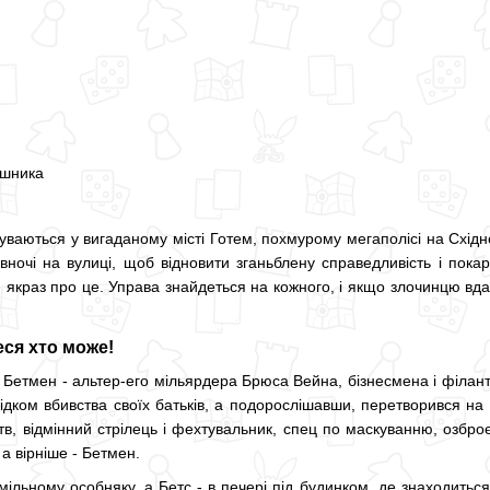
юшника
ідбуваються у вигаданому місті Готем, похмурому мегаполісі на Східн
ночі на вулиці, щоб відновити зганьблену справедливість і пока
якраз про це. Управа знайдеться на кожного, і якщо злочинцю вдал
еся хто може!
о Бетмен - альтер-его мільярдера Брюса Вейна, бізнесмена і філан
відком вбивства своїх батьків, а подорослішавши, перетворився н
в, відмінний стрілець і фехтувальник, спец по маскуванню, озбро
а вірніше - Бетмен.
ільному особняку, а Бетс - в печері під будинком, де знаходиться