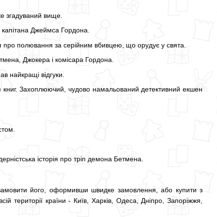
е згадуваний вище.
о капітана Джеймса Гордона.
 про полювання за серійним вбивцею, що орудує у свята.
тмена, Джокера і комісара Гордона.
в найкращі відгуки.
ісім книг. Захоплюючий, чудово намальований детективний екшен
стом.
ерністська історія про тріп демона Бетмена.
 замовити його, оформивши швидке замовлення, або купити з
й території країни - Київ, Харків, Одеса, Дніпро, Запоріжжя,