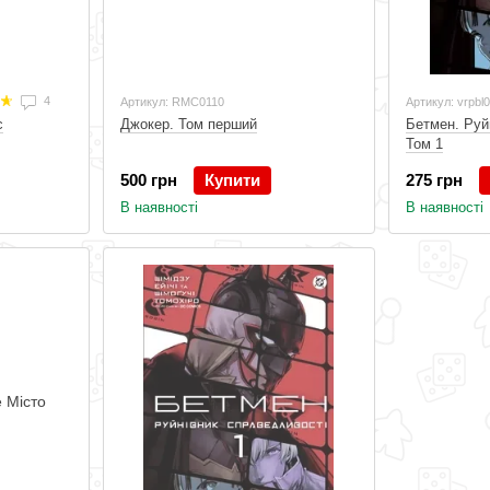
4
Артикул: RMC0110
Артикул: vrpbl
с
Джокер. Том перший
Бетмен. Руй
Том 1
500 грн
Купити
275 грн
В наявності
В наявності