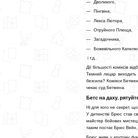
Дволикого,
Пінгвіна,
Лекса Лютора,
Отруйного Плюща,
Загадочника,
Божевільного Капел
і т.д..
Дії більшості коміксів в
Темний лицар виходить в
безсила? Комікси Бетмен 
чекає суд Бетмена.
Бетс на даху, рятуйт
Ні для кого не секрет, щ
У дитинстві Брюс став с
майстер бойових мистецт
таким постає Брюс Вейн, 
Брюс живе у крутому фам