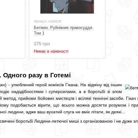
Артикул: vrpbl128
Бетмен. Руйнівник правосуддя.
Том 1
275 грн
Немає в наявності
 Одного разу в Готемі
) - улюблений герой коміксів Гікача. На відміну від інших
лодіє надздібностями і суперсилами, а в боротьбі зі злом
 метод, прийоми бойових мистецтв і всілякі технічні засоби. Гікач
ому подобається вірити, що всього можна досягти розумом і прац
ої людини, адже ваш вухатий слуга не вміє літати, як деякі...
вячені боротьбі Людини-летючої миші з організованою і не дуже зл