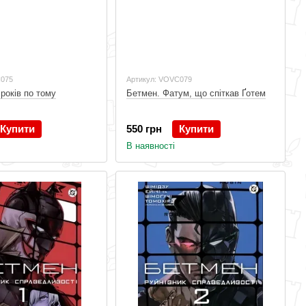
C075
Артикул: VOVC079
років по тому
Бетмен. Фатум, що спіткав Ґотем
Купити
550 грн
Купити
В наявності