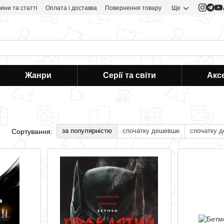
ини та статті
Оплата і доставка
Повернення товару
Ще
Жанри
Серії та світи
Акс
за популярністю
спочатку дешевше
спочатку 
Сортування: