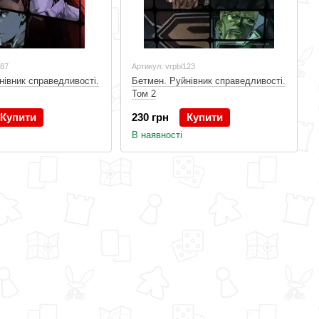
087
Артикул: vrpbl123
нівник справедливості.
Бетмен. Руйнівник справедливості.
Том 2
Купити
230 грн
Купити
В наявності