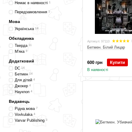
Немає в наявності
1
Передзамовлення
1
Мова
Українська
14
Обкладинка
Артикул: 97110
Тверда
11
Бетмен. Білий Лицар
М'яка
3
Додатковий
600 грн
Купити
DC
14
В наявності
Бетмен
14
Для дітей
4
Джокер
4
Наукпоп
4
Видавець
Рідна мова
7
Vovkulaka
4
Varvar Publishing
3