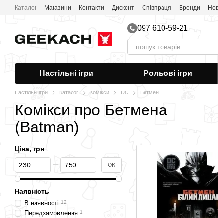
Перейти до основного контенту
Каталог
Магазини
Контакти
Дисконт
Співпраця
Бренди
Нов
097 610-59-21
Настільні ігри
Рольові ігри
Настільні ігри
Каталог
Комікси
DC
Бетмен
Комікси про Бетмена
(Batman)
Ціна, грн
Від Ціна, грн
До Ціна, грн
ОК
Наявність
В наявності
12
Передзамовлення
1