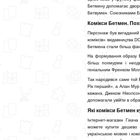
Бетмену допомагає дворец
Бетвумен. Союзниками Бе
Комікси Бетмен. По
Персонаж був вигаданий 
коміксів» видавництва DC
Бетмена стали більш фан
На формування образу Б
більш похмурим і неод
геніальним Френком Міл
Так народився саме той 
Рік перший», а Алан Мур
кажана, Джеком Ніколсон
допомагали увійти в обра
Які комікси Бетмен 
Інтернет-магазин Гікач
можете купити дешево і
українською мовою і комі