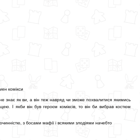
 не знає як ви, а він теж навряд чи зможе похвалитися якимись
ею. І якби він був героєм коміксів, то він би вибрав костюм
очинністю, з босами мафії і всякими злодіями начебто