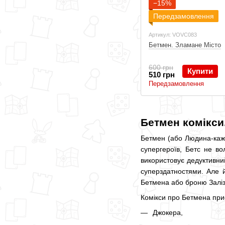
−15%
Передзамовлення
Артикул: VOVC083
Бетмен. Зламане Місто
600 грн
Купити
510 грн
Передзамовлення
Бетмен комікси.
Бетмен (або Людина-кажан
супергероїв, Бетс не во
використовує дедуктивний
суперздатностями. Але й
Бетмена або броню Залізн
Комікси про Бетмена прис
Джокера,