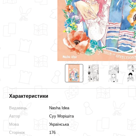
Разом дешевше
Характеристики
Кохання на кінчиках
Оранж. Том 1
Видавець
Nasha Idea
пальців. Том 1
240 грн
Автор
Суу Морішіта
220 грн
Мова
Українська
437 грн
Сторінок
176
460 грн
Купити