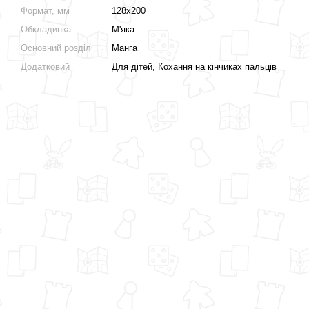
Формат, мм
128х200
Обкладинка
М'яка
Основний розділ
Манга
Додатковий
Для дітей, Кохання на кінчиках пальців