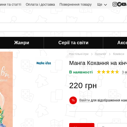
ини та статті
Оплата і доставка
Повернення товару
Ще
Жанри
Серії та світи
Акс
Настільні ігри
Каталог
Комікси
Манга Кохання на кін
В наявності
3 в
220 грн
Ввійти
для відображення нак
%