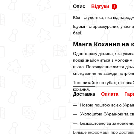
Опис
Відгуки
3
Юкі - студентка, яка від наро
Іцуомі - старшокурсник, учасн
барі.
Манга Кохання на к
Одного разу дівчина, яка ужива
поїзді знайомиться з молодим к
нього. Повсякденне життя дівч
спілкування не завжди потрібні
Тож, читайте по губах, пізнава
кохання.
Доставка
Оплата
Гар
Новою поштою всією Україн
Укрпоштою (Україною та св
Безкоштовно за замовлення
Більше інформації про доставк