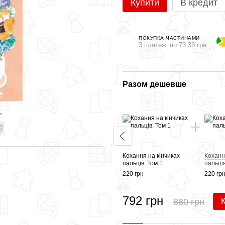
Купити
В кредит
ПОКУПКА ЧАСТИНАМИ
3 платежі по 73.33 грн
Разом дешевше
Кохання на кінчиках
Коханн
пальців. Том 1
пальців
220 грн
220 гр
792 грн
880 грн