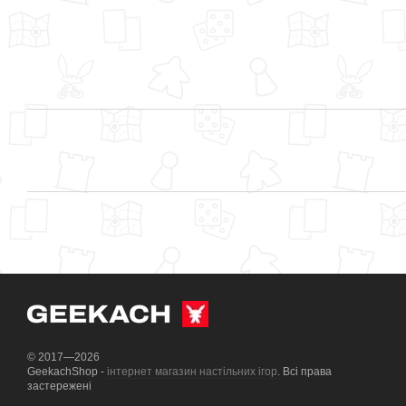
© 2017—2026
GeekachShop -
інтернет магазин настільних ігор
. Всі права
застережені