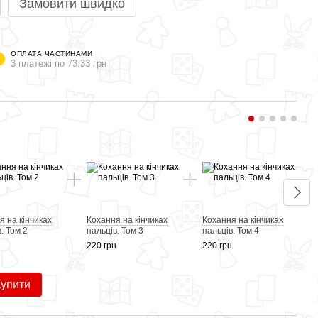
Замовити швидко
ОПЛАТА ЧАСТИНАМИ
3 платежі по 73.33 грн
Раз
я на кінчиках
Кохання на кінчиках
Кохання на кінчиках
Коха
. Том 2
пальців. Том 3
пальців. Том 4
кінчи
Том 
н
220 грн
220 грн
220 г
Купити
96