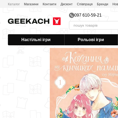
Перейти до основного контенту
Каталог
Магазини
Контакти
Дисконт
Співпраця
Бренди
Нов
097 610-59-21
Настільні ігри
Рольові ігри