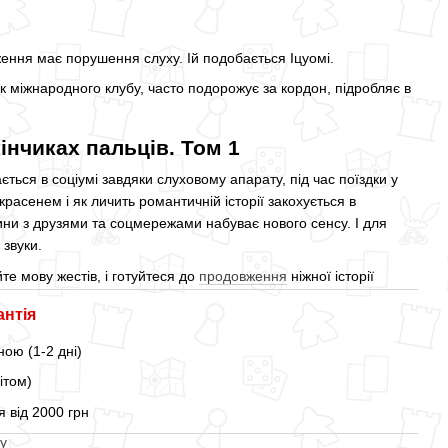
дження має порушення слуху. Ій подобається Іцуомі.
ик міжнародного клубу, часто подорожує за кордон, підробляє в
інчиках пальців. Том 1
ється в соціумі завдяки слуховому апарату, під час поїздки у
расенем і як личить романтичній історії закохується в
ини з друзями та соцмережами набуває нового сенсу. І для
 звуки.
йте мову жестів, і готуйтеся до
продовження
ніжної історії
антія
ою (1-2 дні)
ітом)
 від 2000 грн
у