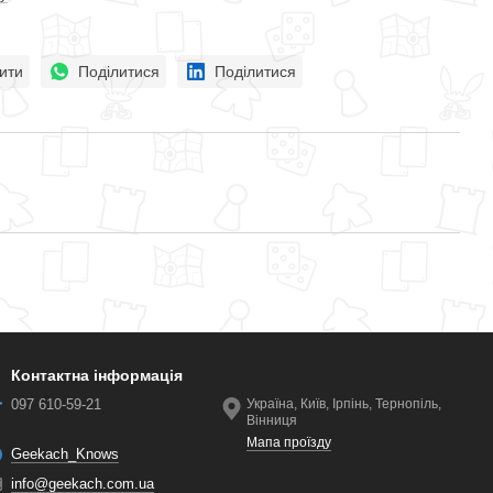
ити
Поділитися
Поділитися
Контактна інформація
097 610-59-21
Україна, Київ, Ірпінь, Тернопіль,
Вінниця
Мапа проїзду
Geekach_Knows
info@geekach.com.ua