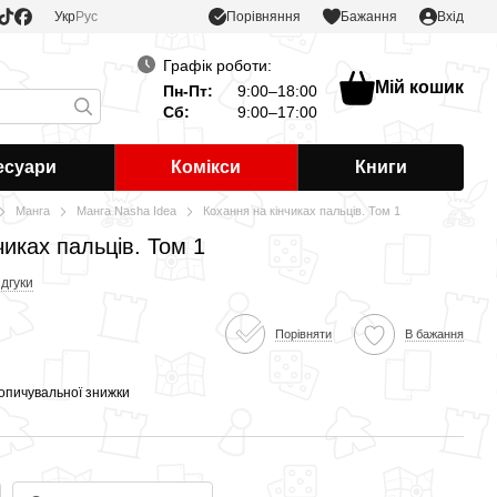
Порівняння
Укр
Рус
Бажання
Вхід
Графік роботи:
Мій кошик
Пн-Пт:
9:00–18:00
Сб:
9:00–17:00
есуари
Комікси
Книги
Манга
Манга Nasha Idea
Кохання на кінчиках пальців. Том 1
чиках пальців. Том 1
ідгуки
Порівняти
В бажання
опичувальної знижки