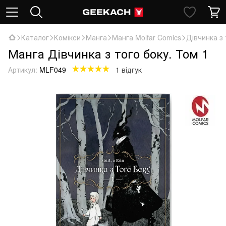
Каталог
Комікси
Манга
Манга Molfar Comics
Дівчинка з 
Манга Дівчинка з того боку. Том 1
Артикул:
MLF049
1 відгук