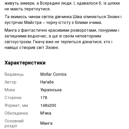
живуть химери, а Всередині люди. І, здавалося б, їх шляхи
не мають перетнутися.
Та якимось чином світла дівчинка Шіва опиняється Ззовні і
зустрічає Майстра – чорну істоту з білими очима.
Манга з фантастично красивими розворотами, понурими і
затишними водночас, а ще зі своїм неповторним
світоустроєм. Гікачу вже не терпиться дізнатися, хто і
навіщо створив світ Ззовні.
Характеристики
Видавець
Molfar Comics
Автор
Наґабе
Мова
Українська
Сторінок
178
Формат, мм
148х200
Обкладинка
М'яка
Основний
Манга
розділ