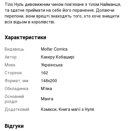
Тіло Нуль дивовижним чином пов'язане з тілом Найманця,
та здатне приймати на себе його поранення. Долаючи
перепони, вони врешті знаходять того, хто хоче знищити
всіх відьом в королівстві.
Характеристики
Видавець
Molfar Comics
Автор
Какеру Кобаширі
Мова
Українська
Сторінок
162
Формат, мм
148х200
Обкладинка
М'яка
Основний
Манга
розділ
Додатковий
Комікси, Книга магії з Нуля
Відгуки