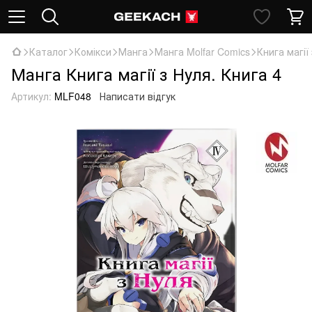
Каталог
Комікси
Манга
Манга Molfar Comics
Книга магії
Манга Книга магії з Нуля. Книга 4
Артикул:
MLF048
Написати відгук