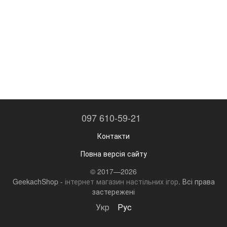
097 610-59-21
Контакти
Повна версія сайту
© 2017—2026
GeekachShop -
інтернет магазин настільних ігор
. Всі права
застережені
Укр
Рус