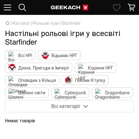
Каталог
Рольові ігри
Starfinder
Настільні рольові ігри у всесвіті
Starfinder
Всі НРІ
Відьмак НРГ
Дюна. Пригоди в Імперії
Коріння НРГ
Оповідки з Кільця
Поклик Ктулху
Шалені світи
Cyberpunk
Dragonbane
Dungeons & Dragons
Fallout НРГ
Всі категорії
Pathfinder
Vaesen
Книги-ігри
Немає товарів
Мініатюри для НРІ