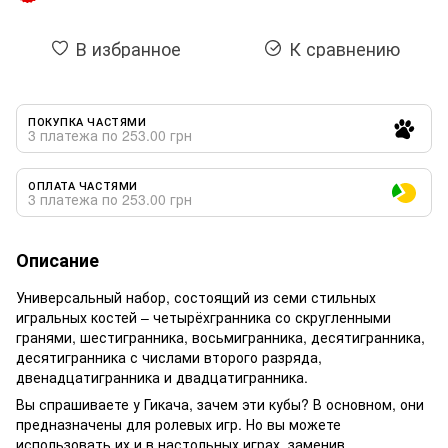
В избранное
К сравнению
ПОКУПКА ЧАСТЯМИ
3 платежа по 253.00 грн
ОПЛАТА ЧАСТЯМИ
3 платежа по 253.00 грн
Описание
Универсальный набор, состоящий из семи стильных
игральных костей – четырёхгранника со скругленными
гранями, шестигранника, восьмигранника, десятигранника,
десятигранника с числами второго разряда,
двенадцатигранника и двадцатигранника.
Вы спрашиваете у Гикача, зачем эти кубы? В основном, они
предназначены для ролевых игр. Но вы можете
использовать их и в настольных играх, заменив