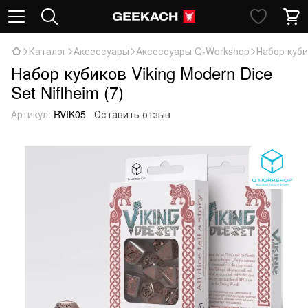
Каталог
Аксессуары
Аксессуары Q-Workshop
Набор кубик
Набор кубиков Viking Modern Dice
Set Niflheim (7)
Артикул:
RVIK05
Оставить отзыв