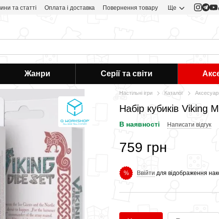
ини та статті
Оплата і доставка
Повернення товару
Ще
Жанри
Серії та світи
Акс
Настільні ігри
Каталог
Аксесуар
Набір кубиків Viking M
В наявності
Написати відгук
759 грн
Ввійти
для відображення нак
%