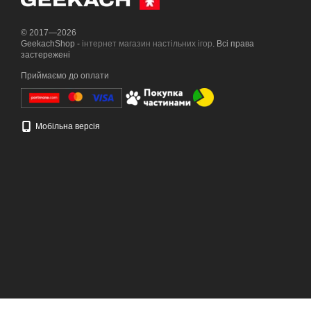
© 2017—2026
GeekachShop -
інтернет магазин настільних ігор
. Всі права
застережені
Приймаємо до оплати
Мобільна версія