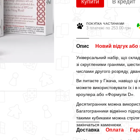
Купити
В кредит
ПОКУПКА ЧАСТИНАМИ
3 платежі по 253.00 грн
Опис
Новий відгук або
Універсальний набір, що склад
зі скругленими гранями, шести
числами другого розряду, два
Ви питаєте у Гікача, навіщо ці
можете використовувати їх і в 
кроулера або «Формули D».
Десятигранник можна використ
Багатогранники відмінно підхо
такими кубиками можна стріля
закінчаться каменюки.
Доставка
Оплата
Гар