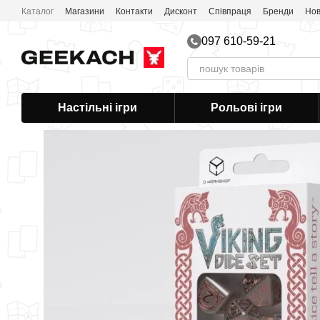
Перейти до основного контенту
Каталог
Магазини
Контакти
Дисконт
Співпраця
Бренди
Нов
097 610-59-21
Настільні ігри
Рольові ігри