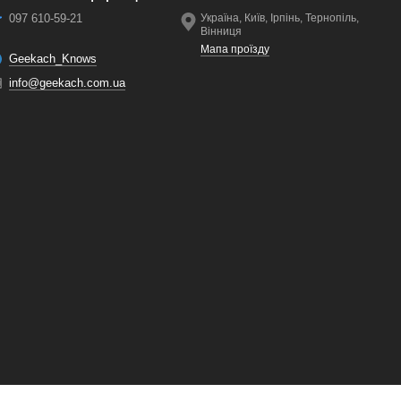
097 610-59-21
Україна, Київ, Ірпінь, Тернопіль,
Вінниця
Мапа проїзду
Geekach_Knows
info@geekach.com.ua