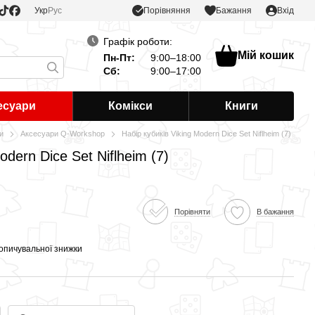
Порівняння
Укр
Рус
Бажання
Вхід
Графік роботи:
Мій кошик
Пн-Пт:
9:00–18:00
Сб:
9:00–17:00
есуари
Комікси
Книги
и
Аксесуари Q-Workshop
Набір кубиків Viking Modern Dice Set Niflheim (7)
odern Dice Set Niflheim (7)
Порівняти
В бажання
опичувальної знижки