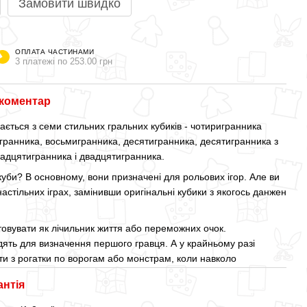
Замовити швидко
ОПЛАТА ЧАСТИНАМИ
3 платежі по 253.00 грн
 коментар
ається з семи стильних гральних кубиків - чотиригранника
гранника, восьмигранника, десятигранника, десятигранника з
надцятигранника і двадцятигранника.
 куби? В основному, вони призначені для рольових ігор. Але ви
настільних іграх, замінивши оригінальні кубики з якогось данжен
овувати як лічильник життя або переможних очок.
дять для визначення першого гравця. А у крайньому разі
ти з рогатки по ворогам або монстрам, коли навколо
антія