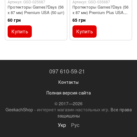
Артикул: GSD-025687
Артикул: GSD-035687
Протекторы Games7Days (56
Протекторы Games7Days (56
х 87 мм) Premium USA (50 шт)
х 87 мм) Premium Plus USA
(50 шт)
60 грн
65 грн
Купить
Купить
097 610-59-21
Контакты
Полная версия сайта
© 2017—2026
GeekachShop -
интернет магазин настольных игр
. Все права
защищены
Укр
Рус