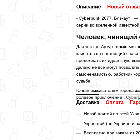
Описание
Новый отзыв
«Cyberpunk 2077. Блэкаут» — 
серии во вселенной известной
Человек, чинящий
Для кого-то Артур только мех
клиентов он настоящий спаси
продолжать их идеальную вым
далеко не все могут позволит
самоненавистью, работник ко
судьбе.
Юным выживателям города жес
ролевое приключение «
Cyberp
Доставка
Оплата
Гар
Новой почтой по всей Укра
Укрпочтой (по Украине и в
Бесплатно при заказе от 2