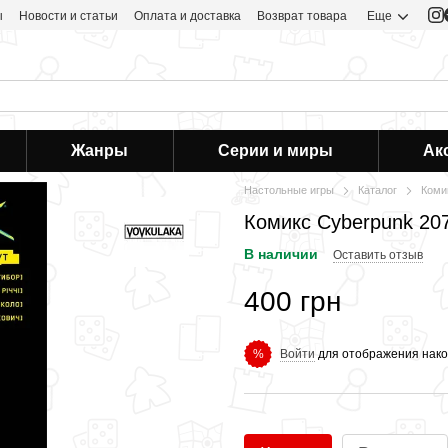
ы
Новости и статьи
Оплата и доставка
Возврат товара
Еще
Жанры
Серии и миры
Ак
Настольные игры
Каталог
Коми
Комикс Cyberpunk 207
В наличии
Оставить отзыв
400 грн
Войти
для отображения нако
%