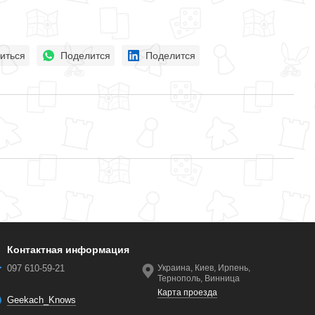
иться
Поделится
Поделится
Контактная информация
097 610-59-21
Украина, Киев, Ирпень,
Тернополь, Винница
Карта проезда
Geekach_Knows