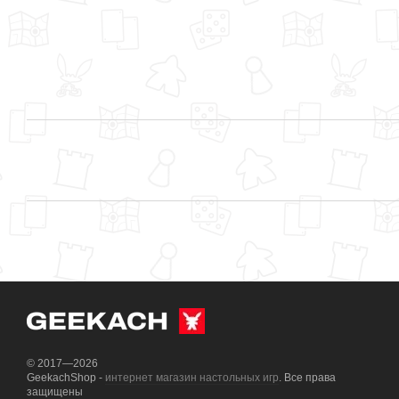
© 2017—2026
GeekachShop -
интернет магазин настольных игр
. Все права
защищены