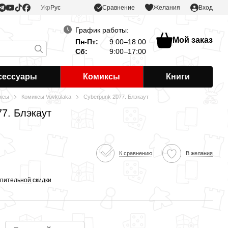
Сравнение
Укр
Рус
Желания
Вход
График работы:
Мой заказ
Пн-Пт:
9:00–18:00
Сб:
9:00–17:00
сессуары
Комиксы
Книги
ксы
Комиксы Vovkulaka
Cyberpunk 2077. Блэкаут
7. Блэкаут
К сравнению
В желания
пительной скидки