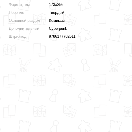
Формат, мм
173х256
Переплет
Твердый
Основной раздел
Комиксы
Дополнительный
Cyberpunk
Штрихкод
9786177782611