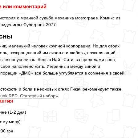
 или комментарий
история о мрачной судьбе механика мозгограев. Комикс из
 видеоигры Cyberpunk 2077.
 сны
аник, маленький человек крупной корпорации. Но для своих
тель, возвращающий им счастье и любовь, позволяющий
ышленную жизнь. Ведь в Найт-Сити, за пределами снов,
ь себе наполнено жить. Утерянный между виной и
рпорации «ДМС» все больше углубляется в сомнения в своей
токости и боли в неоновых огнях Гикач рекомендует также
unk RED. Стартовый набор
».
антия
ине (1-2 дня)
сему миру)
000 грн