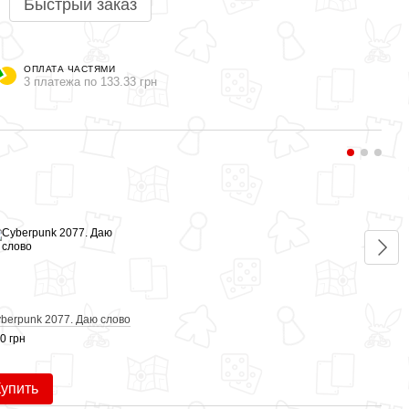
Быстрый заказ
ОПЛАТА ЧАСТЯМИ
3 платежа по 133.33 грн
Вме
berpunk 2077. Даю слово
Cybe
0 грн
400 г
Купить
1 