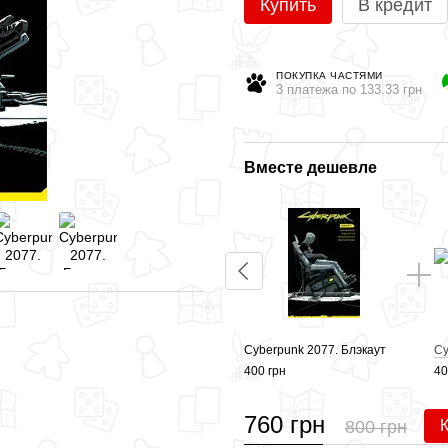
Купить
В кредит
ПОКУПКА ЧАСТЯМИ
3 платежа по 133.33 грн
Вместе дешевле
Cyberpunk 2077. Блэкаут
Cy
400 грн
40
760 грн
800 грн