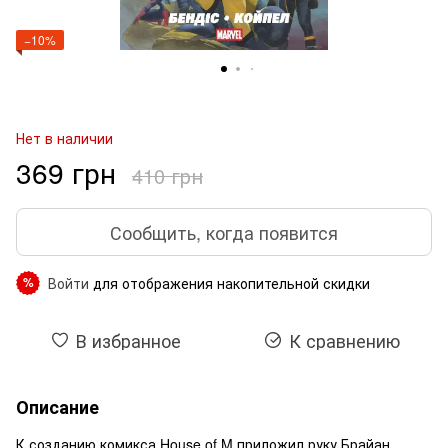
−10%
Нет в наличии
369 грн
410 грн
Сообщить, когда появится
Войти
для отображения накопительной скидки
%
В избранное
К сравнению
Описание
К созданию комикса House of M приложил руку Брайан