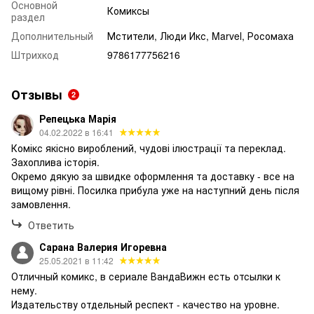
Основной
Комиксы
раздел
Дополнительный
Мстители, Люди Икс, Marvel, Росомаха
Штрихкод
9786177756216
Отзывы
2
Репецька Марія
04.02.2022 в 16:41
Комікс якісно вироблений, чудові ілюстрації та переклад.
Захоплива історія.
Окремо дякую за швидке оформлення та доставку - все на
вищому рівні. Посилка прибула уже на наступний день після
замовлення.
Ответить
Сарана Валерия Игоревна
25.05.2021 в 11:42
Отличный комикс, в сериале ВандаВижн есть отсылки к
нему.
Издательству отдельный респект - качество на уровне.