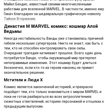
Майкл Бендис, известный своими многочисленными
работами для вселенной MARVEL. В частности, именно ему
Гикач благодарен за шедевральную графическую новеллу
Тайное Вторжение
.
Династия М MARVEL комикс: кошмар Алой
Ведьмы
Некогда нестабильность Ванды уже становилась причиной
гибели нескольких супергероев. Никто не знает, как быть с
тем, кто не способен контролировать свои силы.
Очередная трагедия затмевает прошлое. Всего один день
потребуется Ванде, чтобы окружающий мир претерпел
непоправимые изменения. Этот кошмар будет длиться
бесконечно, если кто-то из героев наконец не примет
окончательное решение.
Мстители и Люди Х
Комикс является законченной историей, и прекрасно
подойдет тем, кто только знакомиться с миром MARVEL и
пока не готов разбираться во всех хитросплетениях
сюжетных ответвлений, историях персонажей и отсылках к
предыдущим выпускам.