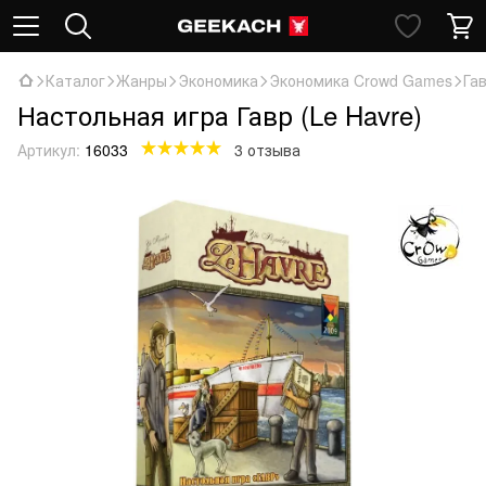
Каталог
Жанры
Экономика
Экономика Crowd Games
Гав
Настольная игра Гавр (Le Havre)
Артикул:
16033
3 отзыва