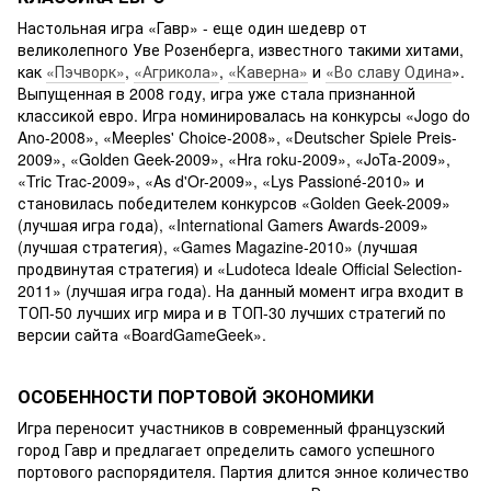
Настольная игра «Гавр» - еще один шедевр от
великолепного Уве Розенберга, известного такими хитами,
как
«Пэчворк»
,
«Агрикола»
,
«Каверна»
и
«Во славу Одина
».
Выпущенная в 2008 году, игра уже стала признанной
классикой евро. Игра номинировалась на конкурсы «Jogo do
Ano-2008», «Meeples' Choice-2008», «Deutscher Spiele Preis-
2009», «Golden Geek-2009», «Hra roku-2009», «JoTa-2009»,
«Tric Trac-2009», «As d'Or-2009», «Lys Passioné-2010» и
становилась победителем конкурсов «Golden Geek-2009»
(лучшая игра года), «International Gamers Awards-2009»
(лучшая стратегия), «Games Magazine-2010» (лучшая
продвинутая стратегия) и «Ludoteca Ideale Official Selection-
2011» (лучшая игра года). На данный момент игра входит в
ТОП-50 лучших игр мира и в ТОП-30 лучших стратегий по
версии сайта «BoardGameGeek».
ОСОБЕННОСТИ ПОРТОВОЙ ЭКОНОМИКИ
Игра переносит участников в современный французский
город Гавр и предлагает определить самого успешного
портового распорядителя. Партия длится энное количество