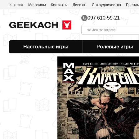
Перейти к основному контенту
Каталог
Магазины
Контакты
Дисконт
Сотрудничество
Бренд
097 610-59-21
Настольные игры
Ролевые игры