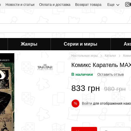
ы
Новости и статьи
Оплата и доставка
Возврат товара
Еще
Жанры
Серии и миры
Ак
Настольные игры
Каталог
Коми
Комикс Каратель MAX
В наличии
Оставить отзыв
833 грн
980 грн
Войти
для отображения нако
%