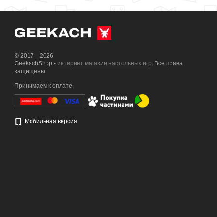
© 2017—2026
GeekachShop -
интернет магазин настольных игр
. Все права
защищены
Принимаем к оплате
Мобильная версия