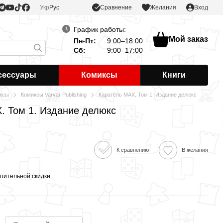
Сравнение
Укр
Рус
Желания
Вход
График работы:
Мой заказ
Пн-Пт:
9:00–18:00
Сб:
9:00–17:00
сессуары
Комиксы
Книги
ксы
Комиксы Varvar Publishing
Каратель MAX. Том 1. Издание делюкс
. Том 1. Издание делюкс
К сравнению
В желания
пительной скидки