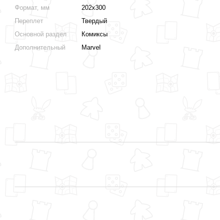
Формат, мм
202х300
Переплет
Твердый
Основной раздел
Комиксы
Дополнительный
Marvel