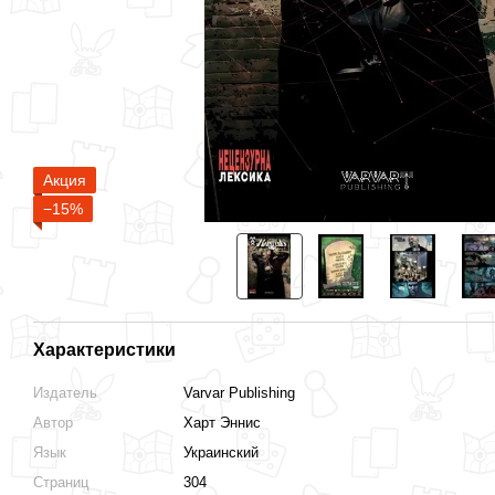
Акция
−15%
Характеристики
Издатель
Varvar Publishing
Автор
Харт Эннис
Язык
Украинский
Страниц
304