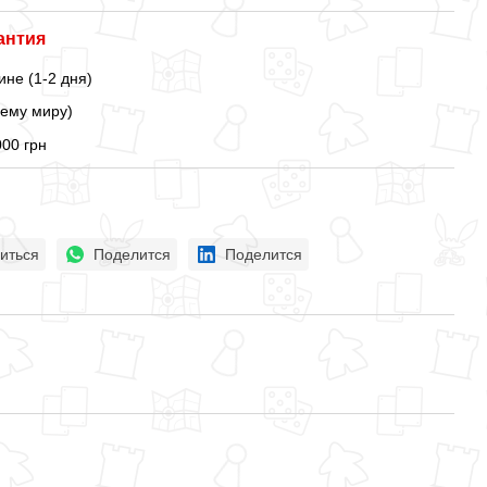
антия
ине (1-2 дня)
сему миру)
000 грн
иться
Поделится
Поделится