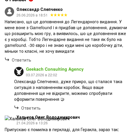
Олександр Слепченко
26.06.2026 в 18:51
Написано, що це доповнення до Легендарного видання. У
мене воне з Gamefound i я придбав це доповнення, думаючи
що розширить мою гру, а виявилось, шо це доповнення вже
є у коробці. Тобто Легендарне видання не таке як було на
gamefound. -30 євро і не знаю куди мені цю коробочку діти,
міньки то класні, не хочу викидати
Ответить
Geekach Consulting Agency
03.07.2026 в 22:02
Олександр Слепченко, дуже прикро, що сталася така
ситуація з наповненням коробок. Якщо ваше
доповнення ще не відкрите, можемо спробувати
оформити повернення 🤝
Ответить
Хальков Олег Володимирович
21.04.2026 в 13:26
Припускаю є помилка в перкладі, для Геракла, зараз так: