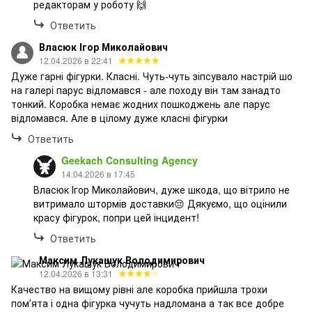
редакторам у роботу 🙌
Ответить
Власюк Ігор Миколайович
12.04.2026 в 22:41
Дуже гарні фігурки. Класні. Чуть-чуть зіпсувало настрій шо
на галері парус відломався - але походу він там занадто
тонкий. Коробка немає жодних пошкоджень але парус
відломався. Але в цілому дуже класні фігурки
Ответить
Geekach Consulting Agency
14.04.2026 в 17:45
Власюк Ігор Миколайович, дуже шкода, що вітрило не
витримало штормів доставки😔 Дякуємо, що оцінили
красу фігурок, попри цей інцидент!
Ответить
Максим Лукашук Володимирович
12.04.2026 в 13:31
Качество на вищому рівні але коробка прийшла трохи
помʼята і одна фігурка чучуть надломана а так все добре