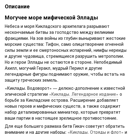
Описание
Могучее море мифической Эллады
Небеса и моря Кикладского архипелага разрывают
нескончаемые битвы за господство между великими
фракциями. На зов войны из глубин выныривают жестокие
морские существа: Тифон, само олицетворение огненной
силы земли и ее смертоносных испарений, нимфы нереиды
и другие чудовища, стремящиеся разрушить метрополии.
Но и герои Эллады не остаются в стороне. Непобедимый
Ахилл, могучий Геракл, мудрый Перикл и другие
легендарные фигуры поднимают оружие, чтобы встать на
защиту греческих земель.
«Киклады. Водоворот» — делюкс-дополнение к известной
эпической стратегии
«Киклады. Легендарное издание»
о
борьбе за Кикладские острова. Расширение добавляет
новых героев и мифических существ, а также содержит
набор детализированных миниатюр, которые превратят
ваши партии в настоящее зрелищное противостояние.
Для еще большего размаха битв Гикач советует обратить
внимание и на другие наборы:
«Киклады. Отряды и флот»
и