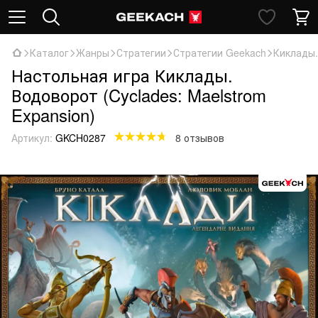
Каталог
Жанры
Стратегии
Стратегии Geekach
Киклады.
Настольная игра Киклады.
Водоворот (Cyclades: Maelstrom
Expansion)
Артикул:
GKCH0287
8 отзывов