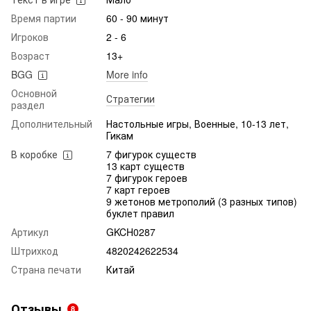
Время партии
60 - 90 минут
Игроков
2 - 6
Возраст
13+
BGG
More info
Основной
Стратегии
раздел
Дополнительный
Настольные игры, Военные, 10-13 лет,
Гикам
В коробке
7 фигурок существ
13 карт существ
7 фигурок героев
7 карт героев
9 жетонов метрополий (3 разных типов)
буклет правил
Артикул
GKCH0287
Штрихкод
4820242622534
Страна печати
Китай
Отзывы
8