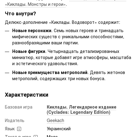
«Киклады. Монстры и герои»
.
Что внутри?
Делюкс-дополнение «Киклады. Водоворот» содержит:
Новые персонажи
. Семь новых героев и тринадцать
мифических существ с уникальными способностями,
разнообразящими ваши партии.
Новые фигурки
. Четырнадцать детализированных
миниатюр, которые добавят игре атмосферы, масштаба
и эстетического удовольствия.
Новые преимущества метрополий
. Девять жетонов
метрополий, содержащих три новых бонуса.
Характеристики
Базовая игра
Киклады. Легендарное издание
(Cyclades: Legendary Edition)
Издатель
Geekach
Язык
Украинский
Текст в игре
Мало