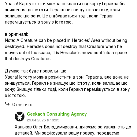
Увага! Карту істоти можна покласти під карту Геракла без
знищення цієї істоти. Геракл не знищує цю істоту, коли
залишає цю зону. Це відбувається тоді, коли Геракл
переміщується в зону з істотою.
в оригіналі:
Note: A Creature can be placed in Heracles’ Area without being
destroyed. Heracles does not destroy that Creature when he
moves out of the space; it is Heracles’s movement into a space
that destroys Creatures.
Думаю так буде правильніше:
Увага! Істоту можна розмістити в зоні Геракла, але вона не
знищується. Геракл не знищує цю істоту, коли залишає цю
зону; Знищує тільки тоді, коли Геракл переміщується в зону
з істотою.
Ответить
Geekach Consulting Agency
29.04.2026 в 13:35
Хальков Олег Володимирович, дякуємо за уважність до
деталей. Ми зафіксували вашу правку, передаємо