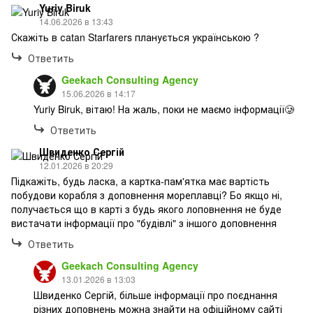
Yuriy Biruk
14.06.2026 в 13:43
Скажіть в сatan Starfarers планується українською ?
Ответить
Geekach Consulting Agency
15.06.2026 в 14:17
Yuriy Biruk, вітаю! На жаль, поки не маємо інформації🥲
Ответить
Швиденко Сергій
12.01.2026 в 20:29
Підкажіть, будь ласка, а картка-пам'ятка має вартість
побудови корабля з доповнення мореплавці? Бо якщо ні,
получається що в карті з будь якого лоповнення не буде
вистачати інформації про "будівлі" з іншого доповнення
Ответить
Geekach Consulting Agency
13.01.2026 в 13:03
Швиденко Сергій, більше інформації про поєднання
різних доповнень можна знайти на офіційному сайті