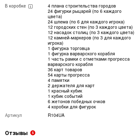
В коробке
4 плана строительства городов
24 фигурки рыцарей (по 6 каждого
цвета)
24 шлема (по 6 для каждого игрока)
12 городских стен (по 3 каждого цвета)
12 насадок столиц (по 3 каждого цвета)
12 камней-маркеров (по 3 для каждого
игрока)
1 фигурка торговца
1 фигурка варварского корабля
1 часть рамки с отметками прогресса
варварского корабля
36 карт товаров
54 карты прогресса
4 памятки
2 держателя для карт
1 красный кубик
1 кубик событий
6 жетонов победных очков
4 коробки для фигурок
Артикул
R104UA
Отзывы
5