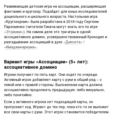
Развивающая детская игра на ассоциации, расширяющая
фантазию и кругозор. Подойдет для юных исследователей
дошкольного и школьного возраста. Настольная игра
«Кругозорник» была разработана в 2018 году Сергеем
Пархоменко (читатели Гикача могут знать его по игре
«Этажики»
). На самом деле это три игры в одной:
ассоциативное домино, усовершенствованный Крокодил и
разгадывание ассоциаций в духе
«Диксита»
/
«Имаджинариума»
.
Вариант игры «Ассоциации» (5+ лет):
ассоциативное домино
Игроки получают по пять карт. Они ходят по очереди.
Активный игрок добавляет карту с руки в общий ряд – с
левой или с правой стороны. Выложенная карта должна
ассоциативно продолжать предыдущую: либо визуально,
либо понятийно.
Если у активного игрока нет подходящей карты, он
пропускает ход. Играют до тех пор, пока кто-то не выложит
все свои карты с руки. Этот игрок становится победителем.