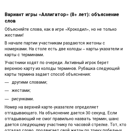
Вариант игры «Аллигатор» (8+ лет): объяснение
слов
Объясняйте слова, как в игре «Крокодил», но не только
жестами!
В начале партии участникам раздаются жетоны с
номерками. На столе есть две колоды – карты-указатели и
карты с терминами.
Участники ходят по очереди. Активный игрок берет
верхнюю карту из колоды терминов. Рубашка следующей
карты термина задает способ объяснения:
другими словами;
жестами;
рисунками.
Номер на верхней карте-указателе определяет
отгадывающего. На объяснение дается 30 секунд. Если
отгадывающий не смог правильно назвать термин, шанс
дается следующему участнику по часовой стрелке. Тот, кто
отгадал слово, продвигает свой жетон по треку победных