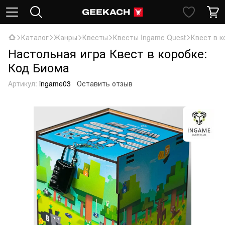
Каталог
Жанры
Квесты
Квесты Ingame Quest
Квест в к
Настольная игра Квест в коробке:
Код Биома
Артикул:
ingame03
Оставить отзыв