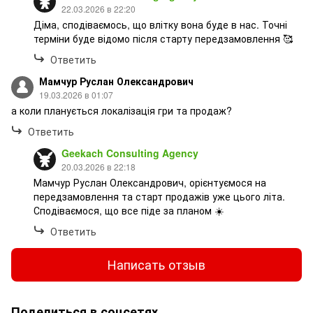
22.03.2026 в 22:20
Діма, сподіваємось, що влітку вона буде в нас. Точні
терміни буде відомо після старту передзамовлення 🥰
Ответить
Мамчур Руслан Олександрович
19.03.2026 в 01:07
а коли планується локалізація гри та продаж?
Ответить
Geekach Consulting Agency
20.03.2026 в 22:18
Мамчур Руслан Олександрович, орієнтуємося на
передзамовлення та старт продажів уже цього літа.
Сподіваємося, що все піде за планом ☀️
Ответить
Написать отзыв
Поделиться в соцсетях