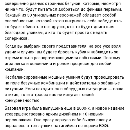
совершенно разных странных бегунов, которые, несмотря
ни на что, будут пытаться добраться до финиша первыми.
Каждый из 30 уникальных персонажей обладает особой
способностью, которой готов выгрызать себе победу: кто-
то будет сбивать с ног других, кто-то будет двигаться
благодаря уловкам, а кто-то будет просто съедать
соперников.
Когда вы выбрали своего представителя, на все уже воля
удачи и случая: вы будете бросать кубик и наблюдать за
стремительно разворачивающимися событиями. Поэтому
игра легка в освоении и игровом процессе для любой
компании.
Несбалансированные мощные умения будут провоцировать
на поле безумные комбинации и действительно забавные
ситуации. Если находиться в абсурдных ситуациях — ваша
стихия, то эта трасса вас не испугает своей
конкурентностью.
Базовая игра была выпущена еще в 2000-х, а новое издание
усовершенствовано ярким дизайном и 16 новыми
персонажами. Оно сразу вернуло себе былую славу и
ворвалось в топ лучших патигеймов по версии BGG.