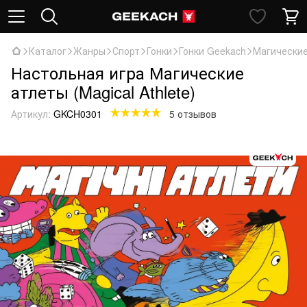
Каталог
Жанры
Спорт
Гонки
Гонки Geekach
Магические 
Настольная игра Магические
атлеты (Magical Athlete)
Артикул:
GKCH0301
5 отзывов