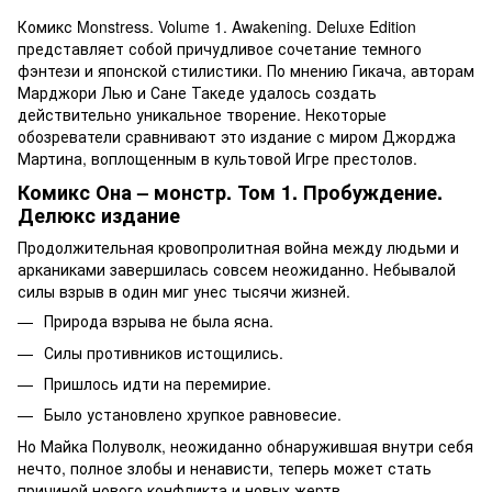
Комикс Monstress. Volume 1. Awakening. Deluxe Edition
представляет собой причудливое сочетание темного
фэнтези и японской стилистики. По мнению Гикача, авторам
Марджори Лью и Сане Такеде удалось создать
действительно уникальное творение. Некоторые
обозреватели сравнивают это издание с миром Джорджа
Мартина, воплощенным в культовой Игре престолов.
Комикс Она – монстр. Том 1. Пробуждение.
Делюкс издание
Продолжительная кровопролитная война между людьми и
арканиками завершилась совсем неожиданно. Небывалой
силы взрыв в один миг унес тысячи жизней.
Природа взрыва не была ясна.
Силы противников истощились.
Пришлось идти на перемирие.
Было установлено хрупкое равновесие.
Но Майка Полуволк, неожиданно обнаружившая внутри себя
нечто, полное злобы и ненависти, теперь может стать
причиной нового конфликта и новых жертв.