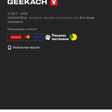
© 2017—2026
GeekachShop -
интернет магазин настольных игр
. Все права
защищены
Принимаем к оплате
Мобильная версия