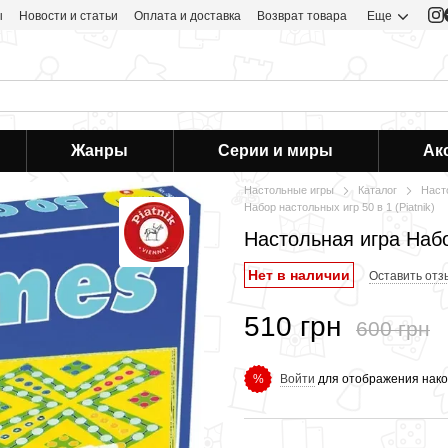
ы
Новости и статьи
Оплата и доставка
Возврат товара
Еще
Жанры
Серии и миры
Ак
Настольные игры
Каталог
Наст
Набор настольных игр 50 в 1 (Piatnik)
Настольная игра Набор
Нет в наличии
Оставить отз
510 грн
600 грн
Войти
для отображения нако
%