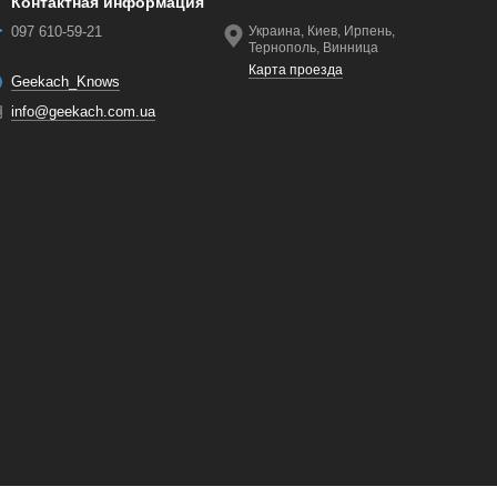
Контактная информация
097 610-59-21
Украина, Киев, Ирпень,
Тернополь, Винница
Карта проезда
Geekach_Knows
info@geekach.com.ua