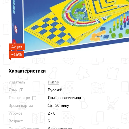
Акция
−15%
Характеристики
Издатель
Piatnik
Язык
Русский
Текст в игре
Языконезависимая
Время партии
15 - 30 минут
Игроков
2 - 8
Возраст
6+
Основной раздел
Для компании