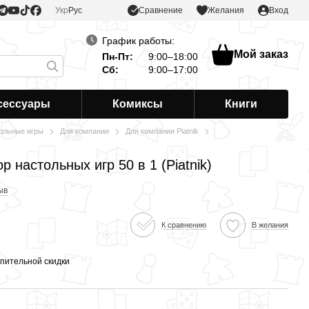
Сравнение
Укр
Рус
Желания
Вход
График работы:
Мой заказ
Пн-Пт:
9:00–18:00
Сб:
9:00–17:00
сессуары
Комиксы
Книги
ольные игры
Для компании
Для компании Piatnik
 настольных игр 50 в 1 (Piatnik)
ыв
К сравнению
В желания
пительной скидки