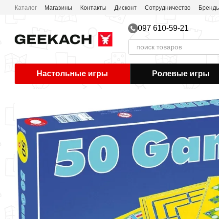
Перейти к основному контенту
Каталог
Магазины
Контакты
Дисконт
Сотрудничество
Бренд
097 610-59-21
Настольные игры
Ролевые игры