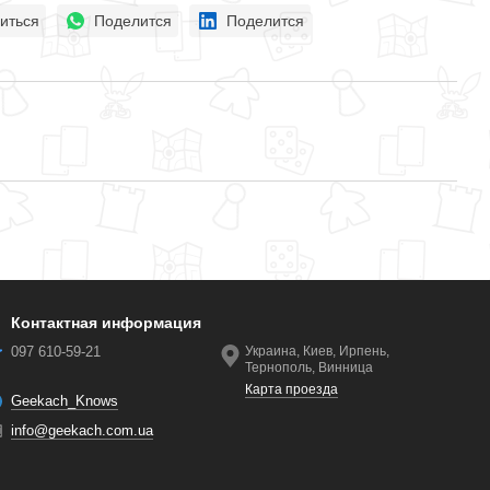
иться
Поделится
Поделится
Контактная информация
097 610-59-21
Украина, Киев, Ирпень,
Тернополь, Винница
Карта проезда
Geekach_Knows
info@geekach.com.ua