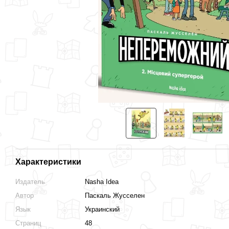
Вместе дешевле
Характеристики
Непобедимый. Том 2.
Непобедимый. Том 1.
Издатель
Nasha Idea
Местный супергерой
Справедливость и свежие
овощи
Автор
Паскаль Жусселен
220 грн
220 грн
Язык
Украинский
Страниц
48