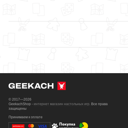
© 2017—2026
GeekachShop -
интернет магазин настольных игр
. Все права
защищены
Принимаем к оплате