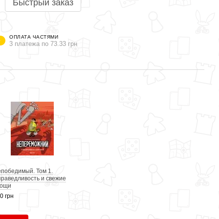
Быстрый заказ
ОПЛАТА ЧАСТЯМИ
3 платежа по 73.33 грн
Вме
победимый. Том 1.
Непо
раведливость и свежие
Мест
вощи
220 г
0 грн