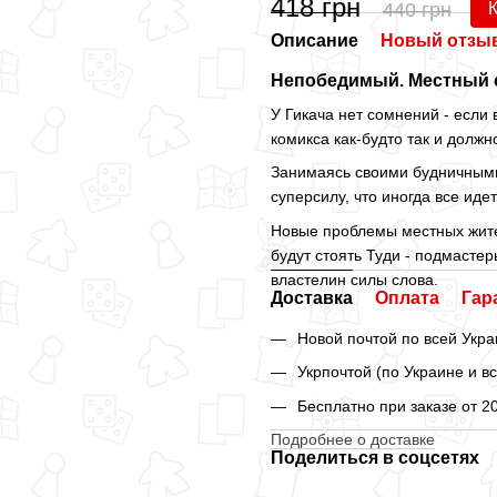
418 грн
440 грн
Описание
Новый отзыв
Непобедимый. Местный с
У Гикача нет сомнений - если
комикса как-будто так и должн
Занимаясь своими будничными
суперсилу, что иногда все иде
Новые проблемы местных жите
будут стоять Туди - подмасте
властелин силы слова.
Доставка
Оплата
Гар
Новой почтой по всей Укра
Укрпочтой (по Украине и в
Бесплатно при заказе от 2
Подробнее о доставке
Поделиться в соцсетях