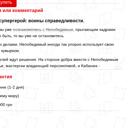
41
Купить
 или комментарий
упергерой: воины справедливости.
 вы уже
познакомились с Непобедимым
, прыгающим кадрами
о быть, то вы уже не остановитесь.
 делами, Непобедимый иногда так упорно использует свою
т кувырком.
лей ждут решения. На стороне добра вместе с Непобедимым
рье, мастерски владеющий перспективой, и Кабанюк -
антия
ине (1-2 дня)
сему миру)
000 грн