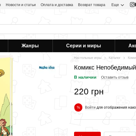
ы
Новости и статьи
Оплата и доставка
Возврат товара
Еще
Жанры
Серии и миры
Ак
Настольные игры
Каталог
Коми
Комикс Непобедимый.
В наличии
Оставить отзыв
220 грн
Войти
для отображения нако
%