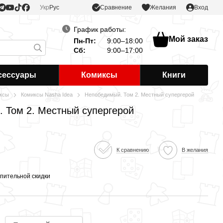
Сравнение
Укр
Рус
Желания
Вход
График работы:
Мой заказ
Пн-Пт:
9:00–18:00
Сб:
9:00–17:00
сессуары
Комиксы
Книги
ксы
Комиксы Nasha Idea
Непобедимый. Том 2. Местный супергерой
 Том 2. Местный супергерой
К сравнению
В желания
пительной скидки