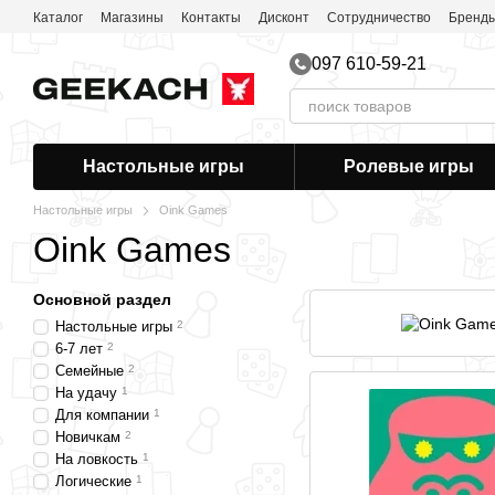
Перейти к основному контенту
Каталог
Магазины
Контакты
Дисконт
Сотрудничество
Бренд
097 610-59-21
Настольные игры
Ролевые игры
Настольные игры
Oink Games
Oink Games
Основной раздел
Настольные игры
2
6-7 лет
2
Семейные
2
На удачу
1
Для компании
1
Новичкам
2
На ловкость
1
Логические
1