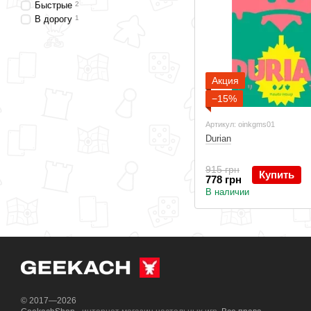
Быстрые
2
В дорогу
1
Акция
−15%
Артикул: oinkgms01
Durian
915 грн
Купить
778 грн
В наличии
© 2017—2026