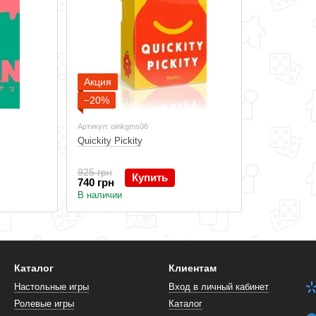
Акция
−20%
Артикул: oinkgms06
Quickity Pickity
925 грн
Купить
740 грн
В наличии
Каталог
Клиентам
Настольные игры
Вход в личный кабинет
Ролевые игры
Каталог