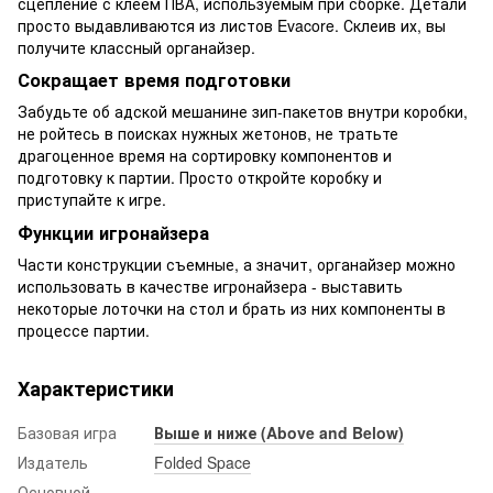
сцепление с клеем ПВА, используемым при сборке. Детали
просто выдавливаются из листов Evacore. Склеив их, вы
получите классный органайзер.
Сокращает время подготовки
Забудьте об адской мешанине зип-пакетов внутри коробки,
не ройтесь в поисках нужных жетонов, не тратьте
драгоценное время на сортировку компонентов и
подготовку к партии. Просто откройте коробку и
приступайте к игре.
Функции игронайзера
Части конструкции съемные, а значит, органайзер можно
использовать в качестве игронайзера - выставить
некоторые лоточки на стол и брать из них компоненты в
процессе партии.
Характеристики
Базовая игра
Выше и ниже (Above and Below)
Издатель
Folded Space
Основной