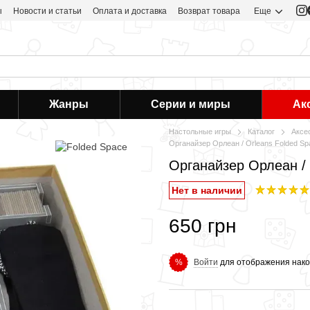
ы
Новости и статьи
Оплата и доставка
Возврат товара
Еще
Жанры
Серии и миры
Ак
Настольные игры
Каталог
Аксе
Органайзер Орлеан / Orleans Folded Sp
Органайзер Орлеан / 
Нет в наличии
650 грн
Войти
для отображения нако
%