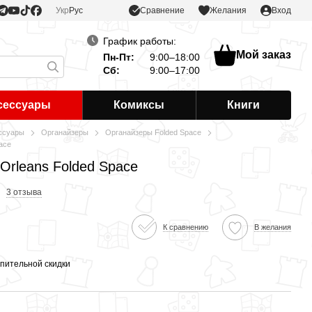
Сравнение
Укр
Рус
Желания
Вход
График работы:
Мой заказ
Пн-Пт:
9:00–18:00
Сб:
9:00–17:00
сессуары
Комиксы
Книги
ссуары
Органайзеры
Органайзеры Folded Space
ace
Orleans Folded Space
3 отзыва
К сравнению
В желания
пительной скидки