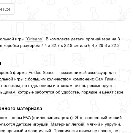
ится
тольной игры
"Orleans"
. В комплекте детали органайзера на 3
 коробки размером 7.4 x 32.7 x 22.9 см или 6.4 x 29.8 x 22.3
р
гарской фирмы Folded Space – незаменимый аксессуар для
ольной игры с большим количеством компонент. Сам Гикач,
 полочкам, по отделениям и отсекам, очень рекомендует
ьщикам, которые заботятся об удобстве, порядке и ценят свое
онного материала
core – пены EVA (этиленвинилацетат). Это вспененный мягкий
елаются детские игрушки. Материал легкий, мягкий и упругий.
лее прочный и эластичный. Практически ничем не пахнет, не