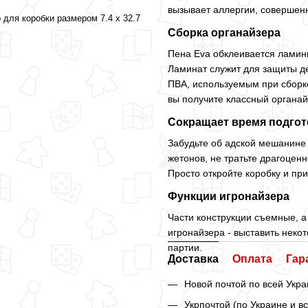
вызывает аллергии, совершенн
 для коробки размером 7.4 x 32.7
Сборка органайзера
Пена Eva обклеивается ламин
Ламинат служит для защиты де
ПВА, используемым при сборке
вы получите классный органай
Сокращает время подгот
Забудьте об адской мешанине 
жетонов, не тратьте драгоценн
Просто откройте коробку и при
Функции игронайзера
Части конструкции съемные, а 
игронайзера - выставить некот
партии.
Доставка
Оплата
Гар
Новой почтой по всей Укра
Укрпочтой (по Украине и в