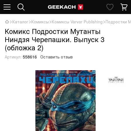
Каталог
Комиксы
Комиксы Varvar Publishing
Подростки М
Комикс Подростки Мутанты
Ниндзя Черепашки. Выпуск 3
(обложка 2)
Артикул:
558616
Оставить отзыв