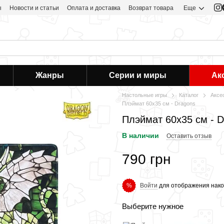
ы
Новости и статьи
Оплата и доставка
Возврат товара
Еще
Жанры
Серии и миры
Ак
Настольные игры
Каталог
Аксе
Плэймат 60х35 см - Dragons
Плэймат 60х35 см - D
В наличии
Оставить отзыв
790 грн
Войти
для отображения нако
%
Выберите нужное