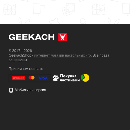
© 2017—2026
GeekachShop -
интернет магазин настольных игр
. Все права
защищены
Принимаем к оплате
Мобильная версия