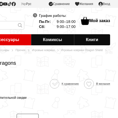
Сравнение
Укр
Рус
Желания
Вход
График работы:
Мой заказ
Пн-Пт:
9:00–18:00
Сб:
9:00–17:00
сессуары
Комиксы
Книги
ссуары
Прочее
Игровые коврики
Игровые коврики Dragon Shield
ragons
К сравнению
В желания
пительной скидки