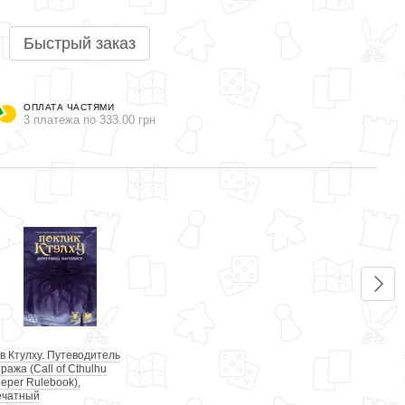
Быстрый заказ
ОПЛАТА ЧАСТЯМИ
3 платежа по 333.00 грн
Вме
в Ктулху. Путеводитель
Зов К
ража (Call of Cthulhu
Страж
eper Rulebook),
Keepe
ечатный
999 г