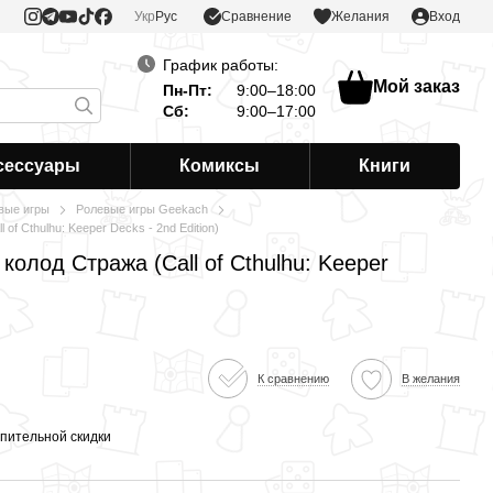
Сравнение
Укр
Рус
Желания
Вход
График работы:
Мой заказ
Пн-Пт:
9:00–18:00
Сб:
9:00–17:00
сессуары
Комиксы
Книги
вые игры
Ролевые игры Geekach
 of Cthulhu: Keeper Decks - 2nd Edition)
колод Стража (Call of Cthulhu: Keeper
К сравнению
В желания
пительной скидки