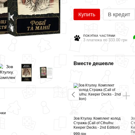
Купить
В кредит
ПОКУПКА ЧАСТЯМИ
3 платежа по 333.00 грн
Вместе дешевле
чки
Зов Ктулху. Комплект колод
Зо
Стража (Call of Cthulhu:
Ст
Keeper Decks - 2nd Edition)
Ke
П
999 грн