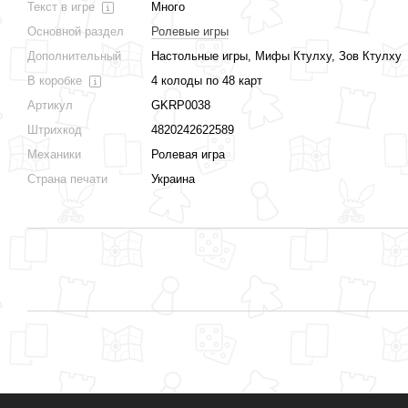
Текст в игре
Много
Основной раздел
Ролевые игры
Дополнительный
Настольные игры, Мифы Ктулху, Зов Ктулху
В коробке
4 колоды по 48 карт
Артикул
GKRP0038
Штрихкод
4820242622589
Механики
Ролевая игра
Страна печати
Украина