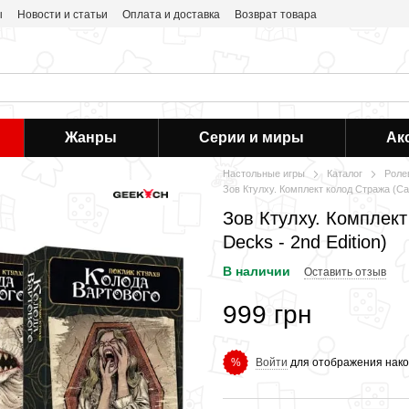
ы
Новости и статьи
Оплата и доставка
Возврат товара
Жанры
Серии и миры
Ак
Настольные игры
Каталог
Роле
Зов Ктулху. Комплект колод Стража (Call
Зов Ктулху. Комплект 
Decks - 2nd Edition)
В наличии
Оставить отзыв
999 грн
Войти
для отображения нако
%