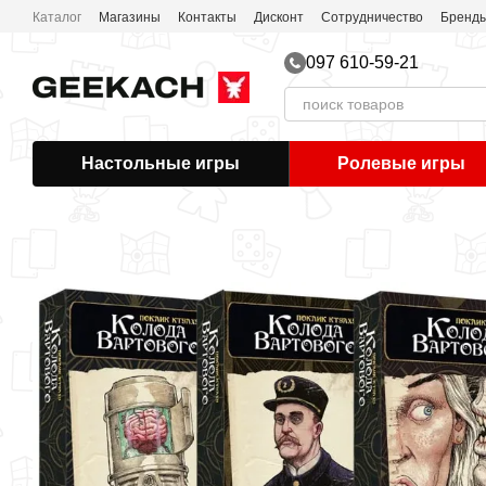
Перейти к основному контенту
Каталог
Магазины
Контакты
Дисконт
Сотрудничество
Бренд
Соглашение пользователя
Публичная оферта
097 610-59-21
Настольные игры
Ролевые игры