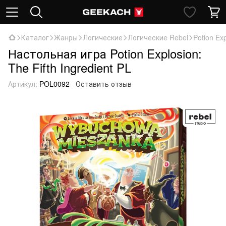
Каталог
Жанры
Логические
Логические Rebel
Potion Exp
Настольная игра Potion Explosion:
The Fifth Ingredient PL
Артикул:
POL0092
Оставить отзыв