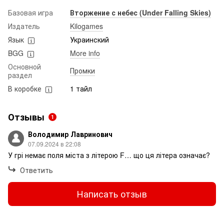
Базовая игра
Вторжение с небес (Under Falling Skies)
Издатель
Kilogames
Язык
Украинский
BGG
More info
Основной
Промки
раздел
В коробке
1 тайл
Отзывы
1
Володимир Лавринович
07.09.2024 в 22:08
У грі немає поля міста з літерою F… що ця літера означає?
Ответить
Написать отзыв