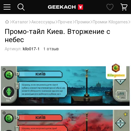
Каталог
Аксессуары
Прочее
Промки
Промки Kilogames
Промо-тайл Киев. Вторжение с
небес
Артикул:
kilo017-1
1 отзыв