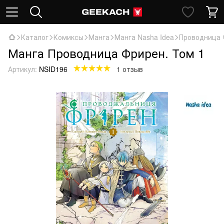
Каталог
Комиксы
Манга
Манга Nasha Idea
Проводница 
Манга Проводница Фрирен. Том 1
Артикул:
NSID196
1 отзыв