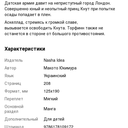
Датская армия давит на неприступный город Лондон.
Совершенно юный и неопытный принц Кнут при попытке
осады попадает в плен.
Аскеллад, стремясь к громкой славе,
вызывается освободить Кнута. Торфинн также не
останется в стороне от большого противостояния.
Характеристики
Издатель
Nasha Idea
Автор
Макото Юкимура
Язык
Украинский
Страниц
208
Формат, мм
125х190
Переплет
Мягкий
Основной
Манга
раздел
Дополнительный
Для детей
Штрихкод
9786178109172