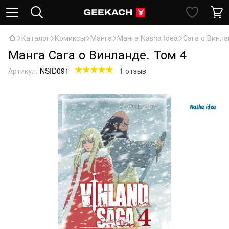
Каталог
Комиксы
Манга
Манга Nasha Idea
Сага о Винла
Манга Сага о Винланде. Том 4
Артикул:
NSID091
1 отзыв