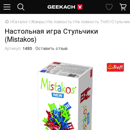
Каталог
Жанры
На ловкость
На ловкость Trefl
Стульчики
Настольная игра Стульчики
(Mistakos)
Артикул:
1493
Оставить отзыв