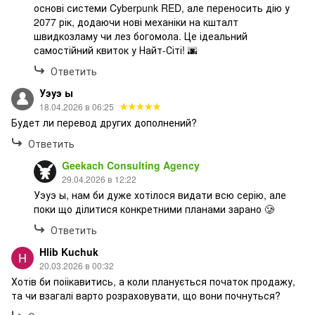
основі системи Cyberpunk RED, але переносить дію у
2077 рік, додаючи нові механіки на кшталт
швидкозламу чи лез богомола. Це ідеальний
самостійний квиток у Найт-Сіті! 🌆
Ответить
Уэуэ ы
18.04.2026 в 06:25
Будет ли перевод других дополнений?
Ответить
Geekach Consulting Agency
29.04.2026 в 12:22
Уэуэ ы, нам би дуже хотілося видати всю серію, але
поки що ділитися конкретними планами зарано 🥲
Ответить
Hlib Kuchuk
20.03.2026 в 00:32
Хотів би поіікавитись, а коли планується початок продажу,
та чи взагалі варто розраховувати, що вони почнуться?