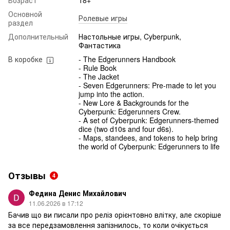
Возраст
18+
Основной
Ролевые игры
раздел
Дополнительный
Настольные игры, Cyberpunk,
Фантастика
В коробке
- The Edgerunners Handbook
- Rule Book
- The Jacket
- Seven Edgerunners: Pre-made to let you
jump into the action.
- New Lore & Backgrounds for the
Cyberpunk: Edgerunners Crew.
- A set of Cyberpunk: Edgerunners-themed
dice (two d10s and four d6s).
- Maps, standees, and tokens to help bring
the world of Cyberpunk: Edgerunners to life
Отзывы
4
Федина Денис Михайлович
11.06.2026 в 17:12
Бачив що ви писали про реліз орієнтовно влітку, але скоріше
за все передзамовлення запізнилось, то коли очікується