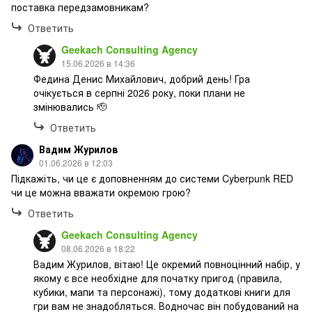
поставка передзамовникам?
Ответить
Geekach Consulting Agency
15.06.2026 в 14:36
Федина Денис Михайлович, добрий день! Гра
очікується в серпні 2026 року, поки плани не
змінювались 🫡
Ответить
Вадим Журилов
01.06.2026 в 12:03
Підкажіть, чи це є доповненням до системи Cyberpunk RED
чи це можна вважати окремою грою?
Ответить
Geekach Consulting Agency
08.06.2026 в 18:22
Вадим Журилов, вітаю! Це окремий повноцінний набір, у
якому є все необхідне для початку пригод (правила,
кубики, мапи та персонажі), тому додаткові книги для
гри вам не знадобляться. Водночас він побудований на