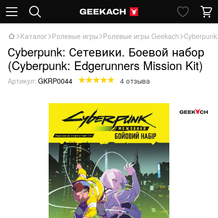
Каталог
Ролевые игры
Ролевые игры Geekach
Сyberpunk:
Сyberpunk: Сетевики. Боевой набор
(Cyberpunk: Edgerunners Mission Kit)
Артикул:
GKRP0044
4 отзыва