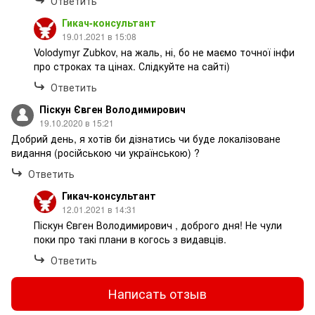
Ответить
Гикач-консультант
19.01.2021 в 15:08
Volodymyr Zubkov, на жаль, ні, бо не маємо точної інфи
про строках та цінах. Слідкуйте на сайті)
Ответить
Піскун Євген Володимирович
19.10.2020 в 15:21
Добрий день, я хотів би дізнатись чи буде локалізоване
видання (російською чи українською) ?
Ответить
Гикач-консультант
12.01.2021 в 14:31
Піскун Євген Володимирович , доброго дня! Не чули
поки про такі плани в когось з видавців.
Ответить
Написать отзыв