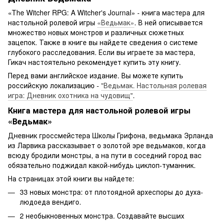
«The Witcher RPG: A Witcher's Journal» - книга мастера для
настольной ролевой игры
«Ведьмак»
. В ней описывается
множество новых монстров и различных сюжетных
зацепок. Также в книге вы найдете сведения о системе
глубокого расследования. Если вы играете за мастера,
Гикач настоятельно рекомендует купить эту книгу.
Перед вами английское издание. Вы можете купить
российскую локализацию -
"Ведьмак. Настольная ролевая
игра: Дневник охотника на чудовищ"
.
Книга мастера для настольной ролевой игры
«Ведьмак»
Дневник гроссмейстера Школы Грифона, ведьмака Эрланда
из Ларвика рассказывает о золотой эре ведьмаков, когда
всюду бродили монстры, а на пути в соседний город вас
обязательно поджидал какой-нибудь циклоп-туманник.
На страницах этой книги вы найдете:
33 новых монстра: от плотоядной археспоры до духа-
людоеда вендиго.
2 необыкновенных монстра. Создавайте высших