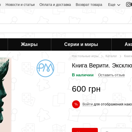
ы
Новости и статьи
Оплата и доставка
Возврат товара
Еще
Жанры
Серии и миры
Ак
Настольные игры
Каталог
Книг
Книга Верити. Экскл
В наличии
Оставить отзыв
600 грн
Войти
для отображения нако
%