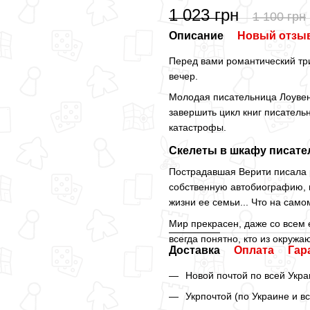
1 023 грн
1 100 грн
Описание
Новый отзыв
Перед вами романтический три
вечер.
Молодая писательница Лоувен
завершить цикл книг писатель
катастрофы.
Скелеты в шкафу писат
Пострадавшая Верити писала р
собственную автобиографию, 
жизни ее семьи... Что на сам
Мир прекрасен, даже со всем
всегда понятно, кто из окруж
Доставка
Оплата
Гар
Новой почтой по всей Укра
Укрпочтой (по Украине и в