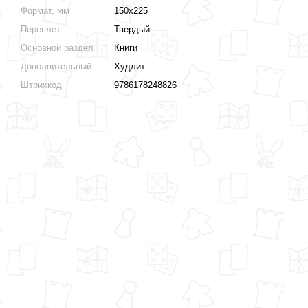
Формат, мм
150х225
Переплет
Твердый
Основной раздел
Книги
Дополнительный
Худлит
Штрихкод
9786178248826