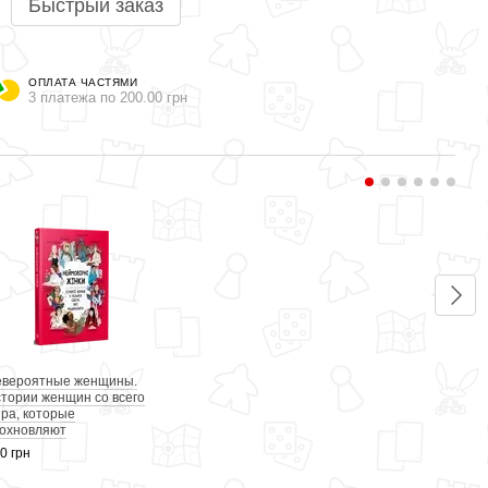
Быстрый заказ
ОПЛАТА ЧАСТЯМИ
3 платежа по 200.00 грн
Вме
вероятные женщины.
Вери
тории женщин со всего
изда
ра, которые
600 г
охновляют
0 грн
1 