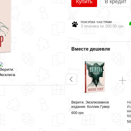
Купить
В кредит
ПОКУПКА ЧАСТЯМИ
3 платежа по 200.00 грн
Вместе дешевле
Слишком поздно. Коллин
Верити. Эксклюзивное
Не
Гувер
издание. Коллин Гувер
Ис
ми
450 грн
600 грн
вд
50