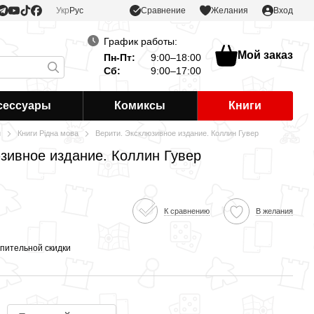
Сравнение
Укр
Рус
Желания
Вход
График работы:
Мой заказ
Пн-Пт:
9:00–18:00
Сб:
9:00–17:00
сессуары
Комиксы
Книги
и
Книги Рідна мова
Верити. Эксклюзивное издание. Коллин Гувер
юзивное издание. Коллин Гувер
К сравнению
В желания
пительной скидки