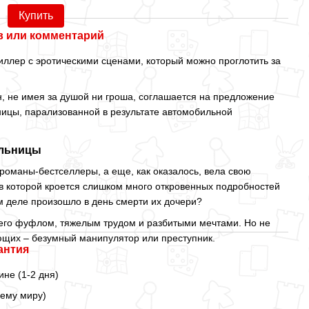
Купить
 или комментарий
ллер с эротическими сценами, который можно проглотить за
, не имея за душой ни гроша, соглашается на предложение
ницы, парализованной в результате автомобильной
ельницы
оманы-бестселлеры, а еще, как оказалось, вела свою
в которой кроется слишком много откровенных подробностей
ом деле произошло в день смерти их дочери?
 его фуфлом, тяжелым трудом и разбитыми мечтами. Но не
ающих – безумный манипулятор или преступник.
антия
ине (1-2 дня)
сему миру)