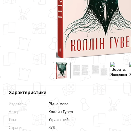
Вместе дешевле
Характеристики
Верити. Эксклюзивное
Лейла. Коллин Гувер
Издатель
Рідна мова
издание. Коллин Гувер
450 грн
Автор
Коллин Гувер
600 грн
Язык
Украинский
1 395 грн
Страниц
376
1 500 грн
Купить