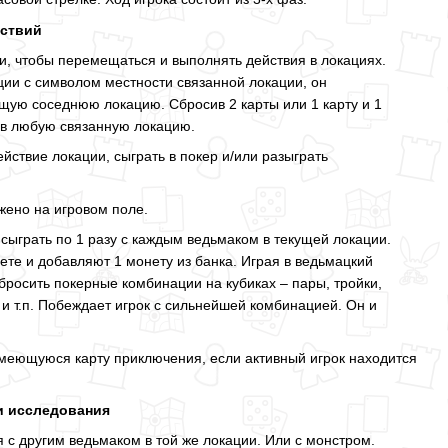
йствий
ки, чтобы перемещаться и выполнять действия в локациях.
ации с символом местности связанной локации, он
щую соседнюю локацию. Сбросив 2 карты или 1 карту и 1
 в любую связанную локацию.
йствие локации, сыграть в покер и/или разыграть
жено на игровом поле.
 сыграть по 1 разу с каждым ведьмаком в текущей локации.
ете и добавляют 1 монету из банка. Играя в ведьмацкий
бросить покерные комбинации на кубиках – пары, тройки,
 и т.п. Побеждает игрок с сильнейшей комбинацией. Он и
имеющуюся карту приключения, если активный игрок находится
и исследования
я с другим ведьмаком в той же локации. Или с монстром.