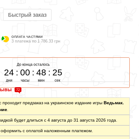
Быстрый заказ
ОПЛАТА ЧАСТЯМИ
3 платежа по 1 786.33 грн
До конца осталось
24
00
48
24
дни
часы
мин
сек
зывы
72
с проходит предзаказ на украинское издание игры
Ведьмак.
ние
.
дкой будет длиться с 4 августа до 31 августа 2026 года.
я оформить с оплатой наложенным платежом.