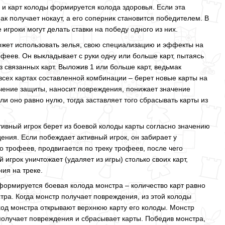
 и карт колоды формируется колода здоровья. Если эта
ак получает нокаут, а его соперник становится победителем. В
 игроки могут делать ставки на победу одного из них.
ожет использовать зелья, свою специализацию и эффекты на
феев. Он выкладывает с руки одну или больше карт, пытаясь
 связанных карт. Выложив 1 или больше карт, ведьмак
сех картах составленной комбинации – берет новые карты на
ачение защиты, наносит повреждения, понижает значение
ли оно равно нулю, тогда заставляет того сбрасывать карты из
тивный игрок берет из боевой колоды карты согласно значению
ения. Если побеждает активный игрок, он забирает у
о трофеев, продвигается по треку трофеев, после чего
игрок уничтожает (удаляет из игры) столько своих карт,
ия на треке.
формируется боевая колода монстра – количество карт равно
тра. Когда монстр получает повреждения, из этой колоды
ход монстра открывают верхнюю карту его колоды. Монстр
 получает повреждения и сбрасывает карты. Победив монстра,