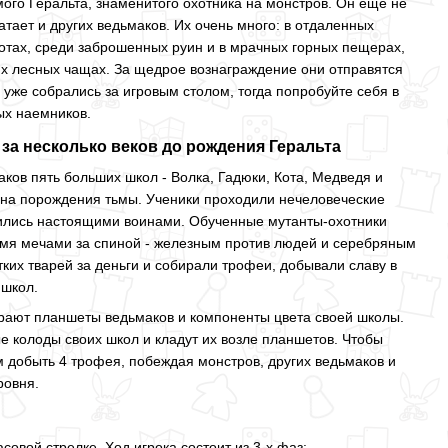
мого Геральта, знаменитого охотника на монстров. Он еще не
тает и других ведьмаков. Их очень много: в отдаленных
отах, среди заброшенных руин и в мрачных горных пещерах,
их лесных чащах. За щедрое вознаграждение они отправятся
вы уже собрались за игровым столом, тогда попробуйте себя в
ых наемников.
за несколько веков до рождения Геральта
ов пять больших школ - Волка, Гадюки, Кота, Медведя и
 на порождения тьмы. Ученики проходили нечеловеческие
вились настоящими воинами. Обученные мутанты-охотники
вумя мечами за спиной - железным против людей и серебряным
тких тварей за деньги и собирали трофеи, добывали славу в
 школ.
ирают планшеты ведьмаков и компоненты цвета своей школы.
 колоды своих школ и кладут их возле планшетов. Чтобы
м добыть 4 трофея, побеждая монстров, других ведьмаков и
ровня.
асовой стрелке. Ход игрока состоит из 3-х фаз: