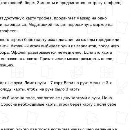
у как трофей, берет 2 монеты и продвигается по треку трофеев,
т доступную карту трофея, продвигает маркер на одно
 и истощается. Медитацией нельзя передвинуть маркер на
трофеев.
вного игрока берет карту исследования из колоды городов или
анты. Активный игрок выбирает один из вариантов, после чего
ыбора. Эффект разыгрывается немедленно. Если это карта
т ее возле планшета. Приключение можно разыграть после,
окацию.
рты с руки. Лимит руки – 7 карт. Если на руке меньше 3-х
 колоды карты, чтобы на руке было 3 карты.
из 6 карт на поле, заплатив ее цену картами с руки. Цена
. Сбросив необходимые карты, игрок берет карту с поля себе
а маркер одного из игроков достигает наивысшего деления на