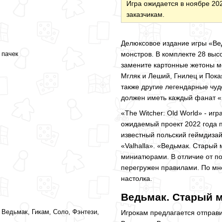
Игра ожидается в ноябре 202
заказчикам.
Делюксовое издание игры «Ве
 пачек
монстров. В комплекте 28 выс
замените картонные жетоны мо
Мгляк и Леший, Гнилец и Пока
также другие легендарные чуд
должен иметь каждый фанат «
«The Witcher: Old World» - иг
ожидаемый проект 2022 года 
известный польский геймдиза
«Valhalla». «Ведьмак. Старый
миниатюрами. В отличие от по
перегружен правилами. По мне
настолка.
Ведьмак. Старый м
 Ведьмак, Гикам, Соло, Фэнтези,
Игрокам предлагается отправи