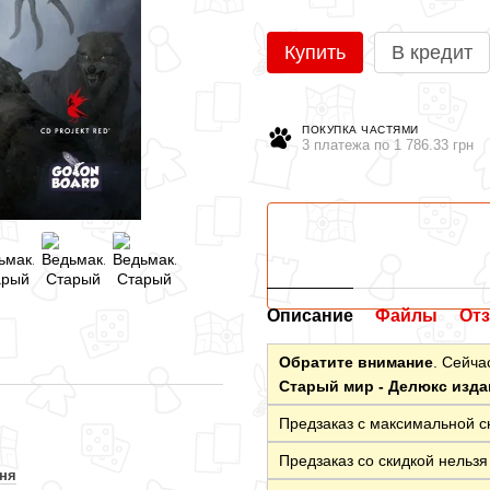
Купить
В кредит
ПОКУПКА ЧАСТЯМИ
3 платежа по 1 786.33 грн
Описание
Файлы
От
Обратите внимание
. Сейча
Старый мир - Делюкс изда
Предзаказ с максимальной ски
Предзаказ со скидкой нельз
ння