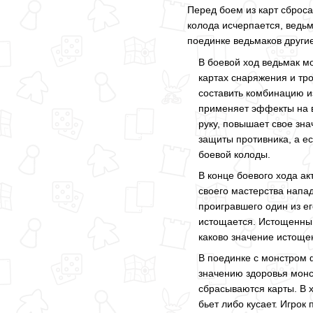
Перед боем из карт сброса
колода исчерпается, ведьм
поединке ведьмаков другие
В боевой ход ведьмак м
картах снаряжения и тро
составить комбинацию из
применяет эффекты на в
руку, повышает свое зн
защиты противника, а ес
боевой колоды.
В конце боевого хода ак
своего мастерства напад
проигравшего один из ег
истощается. Истощенный 
каково значение истощен
В поединке с монстром 
значению здоровья монс
сбрасываются карты. В 
бьет либо кусает. Игрок