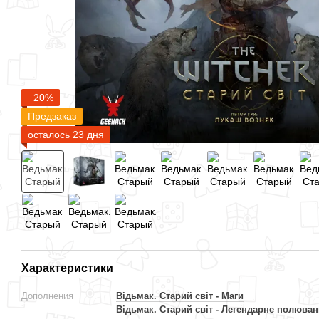
−20%
Предзаказ
осталось 23 дня
Характеристики
Дополнения
Відьмак. Старий світ - Маги
Відьмак. Старий світ - Легендарне полюва