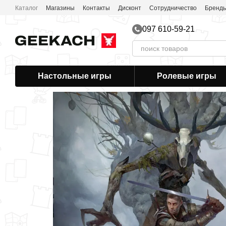
Перейти к основному контенту
Каталог
Магазины
Контакты
Дисконт
Сотрудничество
Бренд
097 610-59-21
Настольные игры
Ролевые игры