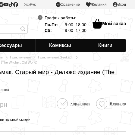
Сравнение
Укр
Рус
Желания
Вход
График работы:
Мой заказ
Пн-Пт:
9:00–18:00
Сб:
9:00–17:00
сессуары
Комиксы
Книги
ры
Приключения
Приключения Geekach
(The Witcher: Old World)
ьмак. Старый мир - Делюкс издание (The
тзыва
грн
К сравнению
В желания
пительной скидки