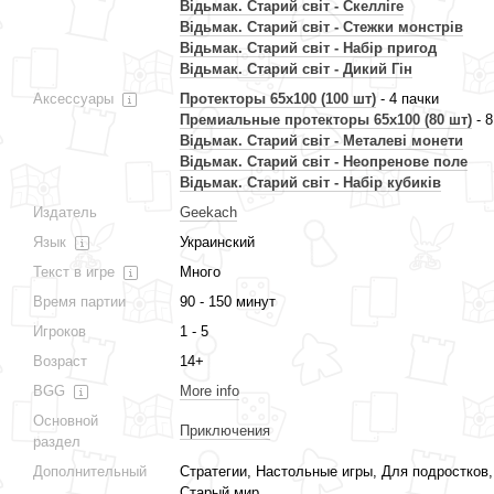
Відьмак. Старий світ - Скелліге
Відьмак. Старий світ - Стежки монстрів
Відьмак. Старий світ - Набір пригод
Відьмак. Старий світ - Дикий Гін
Аксессуары
Протекторы 65x100 (100 шт)
- 4 пачки
Премиальные протекторы 65x100 (80 шт)
- 8
Відьмак. Старий світ - Металеві монети
Відьмак. Старий світ - Неопренове поле
Відьмак. Старий світ - Набір кубиків
Издатель
Geekach
Язык
Украинский
Текст в игре
Много
Время партии
90 - 150 минут
Игроков
1 - 5
Возраст
14+
BGG
More info
Основной
Приключения
раздел
Дополнительный
Стратегии, Настольные игры, Для подростков,
Старый мир