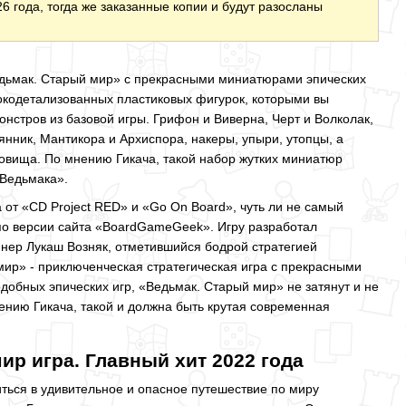
6 года, тогда же заказанные копии и будут разосланы
дьмак. Старый мир» с прекрасными миниатюрами эпических
окодетализованных пластиковых фигурок, которыми вы
нстров из базовой игры. Грифон и Виверна, Черт и Волколак,
янник, Мантикора и Архиспора, накеры, упыри, утопцы, а
овища. По мнению Гикача, такой набор жутких миниатюр
Ведьмака».
ра от «CD Project RED» и «Go On Board», чуть ли не самый
по версии сайта «BoardGameGeek». Игру разработал
йнер Лукаш Возняк, отметившийся бодрой стратегией
 мир» - приключенческая стратегическая игра с прекрасными
добных эпических игр, «Ведьмак. Старый мир» не затянут и не
нию Гикача, такой и должна быть крутая современная
ир игра. Главный хит 2022 года
ться в удивительное и опасное путешествие по миру