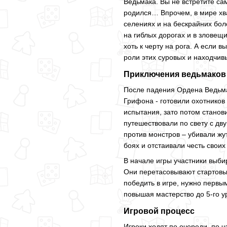
Ведьмака. Вы не встретите са
родился… Впрочем, в мире хва
селениях и на бескрайних бол
на гиблых дорогах и в зловещ
хоть к черту на рога. А если 
роли этих суровых и находчив
Приключения ведьмаков 
После падения Ордена Ведьмак
Грифона - готовили охотников
испытания, зато потом стано
путешествовали по свету с д
против монстров – убивали жу
боях и отстаивали честь своих
В начале игры участники выб
Они перетасовывают стартовые
победить в игре, нужно первы
повышая мастерство до 5-го у
Игровой процесс
Игроки ходят по очереди, по ч