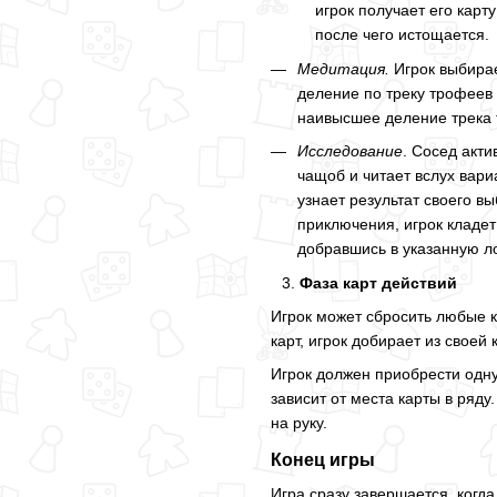
игрок получает его карт
после чего истощается.
Медитация.
Игрок выбирае
деление по треку трофеев
наивысшее деление трека 
Исследование
. Сосед акти
чащоб и читает вслух вари
узнает результат своего в
приключения, игрок кладе
добравшись в указанную л
Фаза карт действий
Игрок может сбросить любые ка
карт, игрок добирает из своей
Игрок должен приобрести одну 
зависит от места карты в ряду
на руку.
Конец игры
Игра сразу завершается, когд