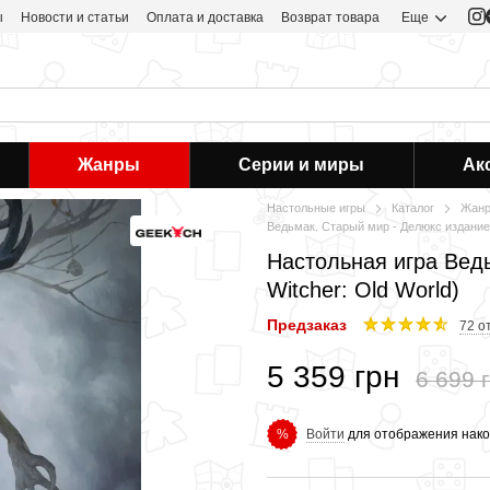
ы
Новости и статьи
Оплата и доставка
Возврат товара
Еще
Жанры
Серии и миры
Ак
Настольные игры
Каталог
Жан
Ведьмак. Старый мир - Делюкс издание 
Настольная игра Вед
Witcher: Old World)
Предзаказ
72 о
5 359 грн
6 699 
Войти
для отображения нако
%