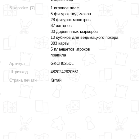
В коробке
1 игровое поле
5 фигурок ведьмаков
28 фигурок монстров
87 жетонов
30 деревянных маркеров
10 кубиков для ведьмацкого покера
383 карты
5 планшетов игроков
правила
Артикул
GKCH025DL
Штрихкод
4820242620561
Страна печати
Китай