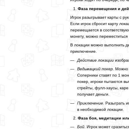
Фаза перемещения и де
Игрок разыгрывает карты с ру
Если игрок сбросит карту лок
перемещается в соответствую
монету, можно переместиться
В локации можно выполнить де
приключение.
Действие локации
изобра
Ведьмацкий покер
. Можно
Соперники ставят по 1 мон
покер, игроки пытаются вы
стрейты, фулл-хаусы, каре
получает деньги.
Приключение
. Разыграть 
в необходимой локации.
Фаза боя, медитации ил
Бой
. Игрок может сразитьс