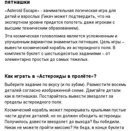
пятнашки
«Asteroid Escape» - занимательная логическая игра для
детей и взрослых (Гикач может подтвердить, что на
экспертном уровне придется попотеть даже игрокам с
высшим техническим образованием).
Эта коcмическая головоломка является усложненным и
улучшенным вариантом знаменитых пятнашек. Цель игры –
вывести космический корабль из астероидного поля. В
комплекте буклет с шестьюдесятью заданиями – от
элементарно простых до самых тяжелых.
Как играть в «Астероиды в пролёте»?
Выберите задание по вкусу (и по зубам). Разместите восемь
деталей согласно изображенной схеме. Двигайте детали
как в пятнашках. Постарайтесь вывести звездолет за
пределы астероидного поля.
Космический корабль может перекрывать крыльями пустые
части других деталей, но он должен обходить астероиды.
Получилось довести звездолет до выхода? Вы победили.
Никак не можете пройти миссию? Не беда, в конце буклета