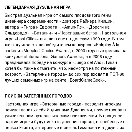
ЛЕГЕНДАРНАЯ ДУЭЛЬНАЯ ИГРА
Быстрая дуэльная игра от самого плодовитого гейм-
дизайнера современности - доктора Райнера Книции,
автора «Тигра и Евфрата», «Amun-Re», «Дороги на
Эльдорадо»,
«Баталии»
и
«Черепашьих бегов»
. Настольная
игра «Lost Cities» вышла в свет в далеком 1999 году. В том
же году игра стала победителем конкурсов «Fairplay À la
carte» и «Meeples' Choice Award», в 2000 году выстрелила на
конкурсе «International Gamers Awards», а в 2006 году
праздновала победу на конкурсе «Juego del Año». Гикач
хотел бы также отметить, что, несмотря на почтенный
возраст, «Затерянные города» до сих пор входят в ТОП-60
лучших семейных игр на сайте «BoardGameGeek».
ПОИСКИ ЗАТЕРЯННЫХ ГОРОДОВ
Настольная игра «Затерянные города» позволит игрокам
почувствовать себя Индианами Джонсами, поучаствовав в
удивительном археологическом приключении. В процессе
партии игроки будут искать древние города, погребенные в
песках Египта, затерянные в снегах Гималаев и в джунглях