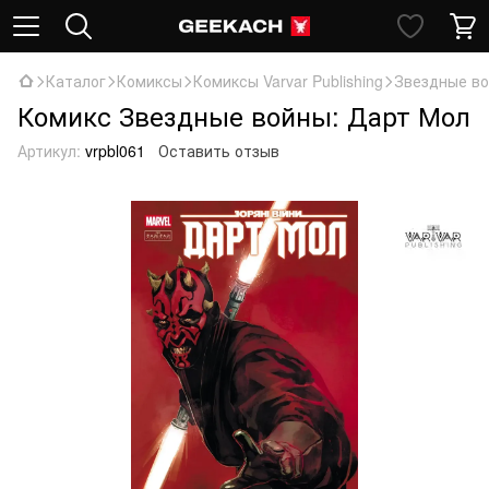
Каталог
Комиксы
Комиксы Varvar Publishing
Звездные во
Комикс Звездные войны: Дарт Мол
Артикул:
vrpbl061
Оставить отзыв